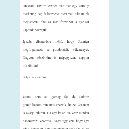
tanácsolt. Jövőre tervben van már egy komoly
marketing cég felkeresése, mert volt alkalmunk
megismerni őket és más forrásból is ajánlást
kaptunk hozzájuk.
Igazán elismerésre méltó, hogy őszintén
megfogalmazta a gondolatait, véleményét.
Nagyon köszönöm és mégegyszer: nagyon
köszönöm!
Teljes név és cím
_________________________
Uram, nem az igazság fáj, de előbbre
gondolkozom min más vezetők, ha ezt Ön nem
is akarja elhinni. Ha egy kalap alá vesz minden
hasonszőrű vezetővel, vagy úgy véli, hogy egy
adott dolgot pl. egy ajánlatkérést csak Ön és én