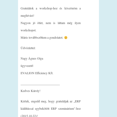
Gratulálok a workshop-hoz és köszönöm a
meghívást!
Nagyon jó ötlet, nem is láttam még ilyen
workshopot.
Máris továbbszőttem a gondolatot.
Üdvözlettel:
Nagy Ágnes Olga
ügyvezető
EVALION Efficiency Kft.
_________________________
Kedves Károly!
Kérlek, engedd meg, hogy gratuláljak az „ERP
kiállítással egybekötött ERP szeminárium”-hoz
(2015.10.22)!