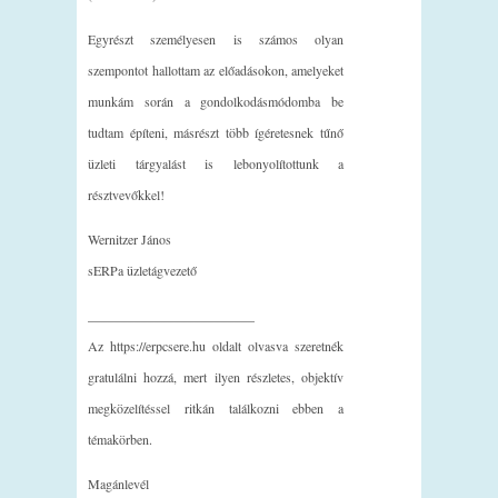
Egyrészt személyesen is számos olyan
szempontot hallottam az előadásokon, amelyeket
munkám során a gondolkodásmódomba be
tudtam építeni, másrészt több ígéretesnek tűnő
üzleti tárgyalást is lebonyolítottunk a
résztvevőkkel!
Wernitzer János
sERPa üzletágvezető
_________________________
Az https://erpcsere.hu oldalt olvasva szeretnék
gratulálni hozzá, mert ilyen részletes, objektív
megközelítéssel ritkán találkozni ebben a
témakörben.
Magánlevél