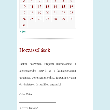
3
4
5
6
7
8
9
10
11
12
13
14
15
16
17
18
19
20
21
22
23
24
25
26
27
28
29
30
31
« jún
Hozzászólások
Ezúton szeretném kifejezni elismerésemet a
legnépszerűbb ERP-k és a költségtervezést
tartalmazó dokumentumokhoz. Igazán igényesen
és részletesen összeállított anyagok!
Ódor Péter
_________________________
Kedves Károly!