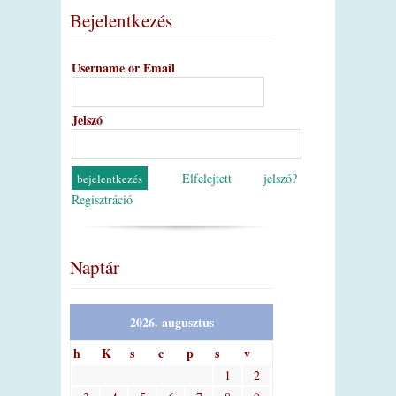
Bejelentkezés
Username or Email
Jelszó
Elfelejtett jelszó?
Regisztráció
Naptár
2026. augusztus
h
K
s
c
p
s
v
1
2