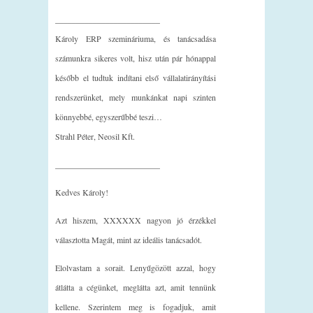
_________________________
Károly ERP szemináriuma, és tanácsadása
számunkra sikeres volt, hisz után pár hónappal
később el tudtuk indítani első vállalatirányítási
rendszerünket, mely munkánkat napi szinten
könnyebbé, egyszerűbbé teszi…
Strahl Péter, Neosil Kft.
_________________________
Kedves Károly!
Azt hiszem, XXXXXX nagyon jó érzékkel
választotta Magát, mint az ideális tanácsadót.
Elolvastam a sorait. Lenyűgözött azzal, hogy
átlátta a cégünket, meglátta azt, amit tennünk
kellene. Szerintem meg is fogadjuk, amit