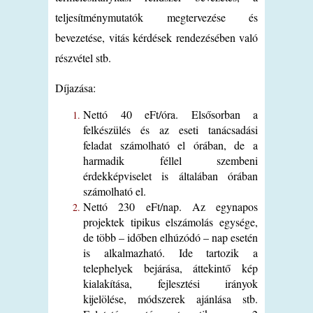
teljesítménymutatók megtervezése és
bevezetése, vitás kérdések rendezésében való
részvétel stb.
Díjazása:
Nettó 40 eFt/óra. Elsősorban a
felkészülés és az eseti tanácsadási
feladat számolható el órában, de a
harmadik féllel szembeni
érdekképviselet is általában órában
számolható el.
Nettó 230 eFt/nap. Az egynapos
projektek tipikus elszámolás egysége,
de több – időben elhúzódó – nap esetén
is alkalmazható. Ide tartozik a
telephelyek bejárása, áttekintő kép
kialakítása, fejlesztési irányok
kijelölése, módszerek ajánlása stb.