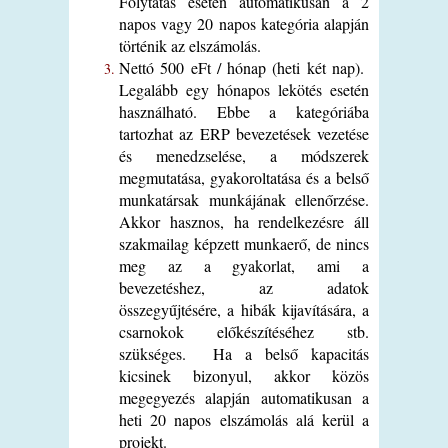
Folytatás esetén automatikusan a 2
napos vagy 20 napos kategória alapján
történik az elszámolás.
Nettó 500 eFt / hónap (heti két nap).
Legalább egy hónapos lekötés esetén
használható. Ebbe a kategóriába
tartozhat az ERP bevezetések vezetése
és menedzselése, a módszerek
megmutatása, gyakoroltatása és a belső
munkatársak munkájának ellenőrzése.
Akkor hasznos, ha rendelkezésre áll
szakmailag képzett munkaerő, de nincs
meg az a gyakorlat, ami a
bevezetéshez, az adatok
összegyűjtésére, a hibák kijavítására, a
csarnokok előkészítéséhez stb.
szükséges. Ha a belső kapacitás
kicsinek bizonyul, akkor közös
megegyezés alapján automatikusan a
heti 20 napos elszámolás alá kerül a
projekt.