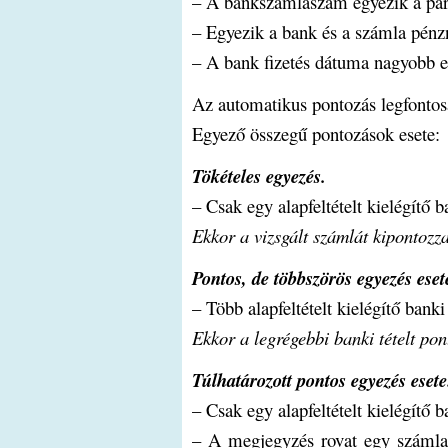
– A bankszámlaszám egyezik a par
– Egyezik a bank és a számla pén
– A bank fizetés dátuma nagyobb eg
Az automatikus pontozás legfontos
Egyező összegű pontozások esete:
Tökételes egyezés.
– Csak egy alapfeltételt kielégítő b
Ekkor a vizsgált számlát kipontozza 
Pontos, de többszörös egyezés eset
– Több alapfeltételt kielégítő bank
Ekkor a legrégebbi banki tételt pon
Túlhatározott pontos egyezés esete
– Csak egy alapfeltételt kielégítő b
– A megjegyzés rovat egy számlasz