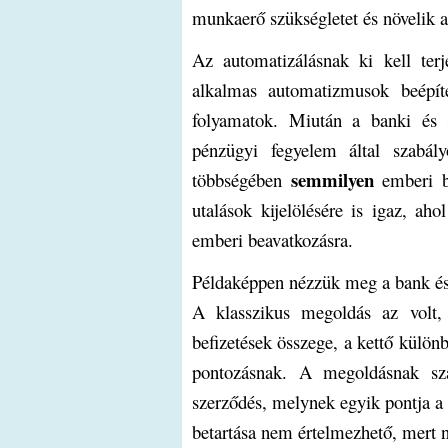
munkaerő szükségletet és növelik 
Az automatizálásnak ki kell ter
alkalmas automatizmusok beépíté
folyamatok. Miután a banki és s
pénzügyi fegyelem által szabály
semmilyen
többségében
emberi b
utalások kijelölésére is igaz, ah
emberi beavatkozásra.
Példaképpen nézzük meg a bank és 
A klasszikus megoldás az volt,
befizetések összege, a kettő különb
pontozásnak. A megoldásnak sz
szerződés, melynek egyik pontja a f
betartása nem értelmezhető, mert n