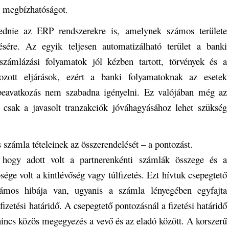
a megbízhatóságot.
jednie az ERP rendszerekre is, amelynek számos területe
sére. Az egyik teljesen automatizálható terület a banki
zámlázási folyamatok jól kézben tartott, törvények és a
ozott eljárások, ezért a banki folyamatoknak az esetek
eavatkozás nem szabadna igényelni. Ez valójában még az
ol csak a javasolt tranzakciók jóváhagyásához lehet szükség
számla tételeinek az összerendelését – a pontozást.
 hogy adott volt a partnerenkénti számlák összege és a
sége volt a kintlévőség vagy túlfizetés. Ezt hívtuk csepegtető
ámos hibája van, ugyanis a számla lényegében egyfajta
izetési határidő. A csepegtető pontozásnál a fizetési határidő
incs közös megegyezés a vevő és az eladó között. A korszerű