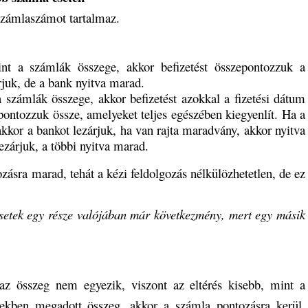
számlaszámot tartalmaz.
nt a számlák összege, akkor befizetést összepontozzuk a
rjuk, de a bank nyitva marad.
a számlák összege, akkor befizetést azokkal a fizetési dátum
pontozzuk össze, amelyeket teljes egészében kiegyenlít. Ha a
akkor a bankot lezárjuk, ha van rajta maradvány, akkor nyitva
ezárjuk, a többi nyitva marad.
ozásra marad, tehát a kézi feldolgozás nélkülözhetetlen, de ez
 esetek egy része valójában már következmény, mert egy másik
e az összeg nem egyezik, viszont az eltérés kisebb, mint a
rekben megadott összeg, akkor a számla pontozásra kerül,