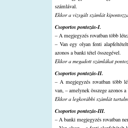
számlával.
Ekkor a vizsgált számlát kipontozza 
Csoportos pontozás-I.
– A megjegyzés rovatban több léte
– Van egy olyan fenti alapfeltét
azonos a banki tétel összegével.
Ekkor a megadott számlákat pontozz
Csoportos pontozás-II.
– A megjegyzés rovatban több lét
van, – amelynek összege azonos a b
Ekkor a legkorábbi számlát tartalm
Csoportos pontozás-III.
– A banki megjegyzés rovatban ne
– Van olyan – a fenti alapfeltétel