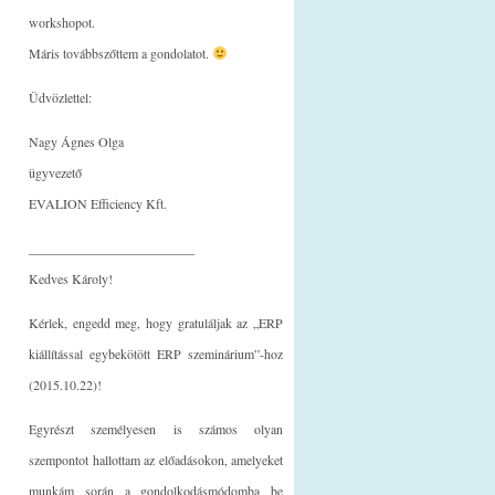
workshopot.
Máris továbbszőttem a gondolatot.
Üdvözlettel:
Nagy Ágnes Olga
ügyvezető
EVALION Efficiency Kft.
_________________________
Kedves Károly!
Kérlek, engedd meg, hogy gratuláljak az „ERP
kiállítással egybekötött ERP szeminárium”-hoz
(2015.10.22)!
Egyrészt személyesen is számos olyan
szempontot hallottam az előadásokon, amelyeket
munkám során a gondolkodásmódomba be