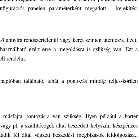
figurációs panelen paraméterként megadott – kerekítési
vő annyira rendszertelenül vagy keret szinten ütemezve fizet,
használható ezért erre a megoldásra is szükség van. Ezt a
ll rendelni.
naplóban található, tehát a pontozás mindig teljes-körűen
 másfajta pontozásra van szükség. Ilyen például a barter
agy pl. a szállítócégek által beszedett helyszíni készpénzes
madik fél által végzett beszedési megbízások feldolgozása..