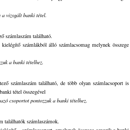
a vizsgált banki tétel.
ző számlaszám található.
elt kielégítő számlákból álló számlacsomag melynek összege
uk a banki tételhez.
ező számlaszám található, de több olyan számlacsoport is
anki tétel összegével
azó csoportot pontozzuk a banki tételhez.
m találhatók számlaszámok.
t kielégítő – számlacsoport, amelynek összege egyezik a banki