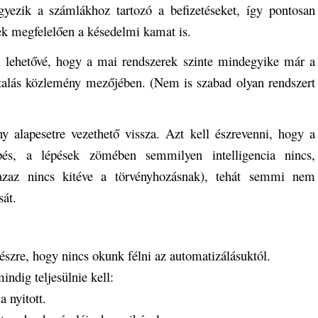
egyezik a számlákhoz tartozó a befizetéseket, így pontosan
nek megfelelően a késedelmi kamat is.
i lehetővé, hogy a mai rendszerek szinte mindegyike már a
 utalás közlemény mezőjében. (Nem is szabad olyan rendszert
 alapesetre vezethető vissza. Azt kell észrevenni, hogy a
épés, a lépések zömében semmilyen intelligencia nincs,
azaz nincs kitéve a törvényhozásnak), tehát semmi nem
sát.
 észre, hogy nincs okunk félni az automatizálásuktól.
indig teljesülnie kell:
 nyitott.