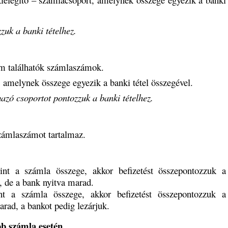
uk a banki tételhez.
m találhatók számlaszámok.
 amelynek összege egyezik a banki tétel összegével.
azó csoportot pontozzuk a banki tételhez.
zámlaszámot tartalmaz.
nt a számla összege, akkor befizetést összepontozzuk a
, de a bank nyitva marad.
nt a számla összege, akkor befizetést összepontozzuk a
rad, a bankot pedig lezárjuk.
b számla esetén