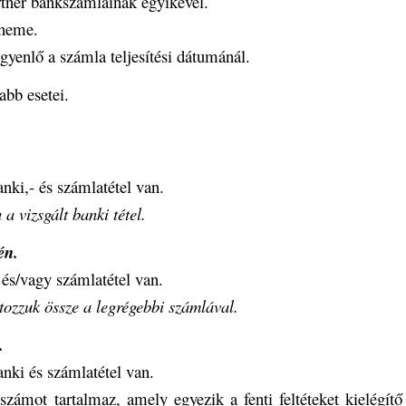
tner bankszámláinak egyikével.
zneme.
yenlő a számla teljesítési dátumánál.
abb esetei.
anki,- és számlatétel van.
a vizsgált banki tétel.
én.
i és/vagy számlatétel van.
tozzuk össze a legrégebbi számlával.
.
anki és számlatétel van.
ámot tartalmaz, amely egyezik a fenti feltéteket kielégítő