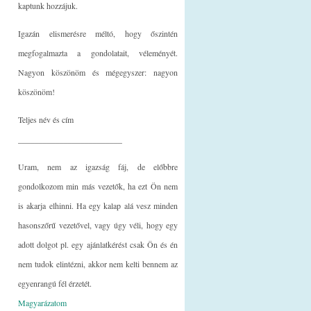
kaptunk hozzájuk.
Igazán elismerésre méltó, hogy őszintén
megfogalmazta a gondolatait, véleményét.
Nagyon köszönöm és mégegyszer: nagyon
köszönöm!
Teljes név és cím
_________________________
Uram, nem az igazság fáj, de előbbre
gondolkozom min más vezetők, ha ezt Ön nem
is akarja elhinni. Ha egy kalap alá vesz minden
hasonszőrű vezetővel, vagy úgy véli, hogy egy
adott dolgot pl. egy ajánlatkérést csak Ön és én
nem tudok elintézni, akkor nem kelti bennem az
egyenrangú fél érzetét.
Magyarázatom