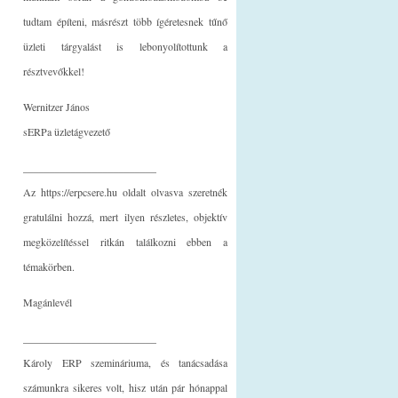
tudtam építeni, másrészt több ígéretesnek tűnő
üzleti tárgyalást is lebonyolítottunk a
résztvevőkkel!
Wernitzer János
sERPa üzletágvezető
_________________________
Az https://erpcsere.hu oldalt olvasva szeretnék
gratulálni hozzá, mert ilyen részletes, objektív
megközelítéssel ritkán találkozni ebben a
témakörben.
Magánlevél
_________________________
Károly ERP szemináriuma, és tanácsadása
számunkra sikeres volt, hisz után pár hónappal