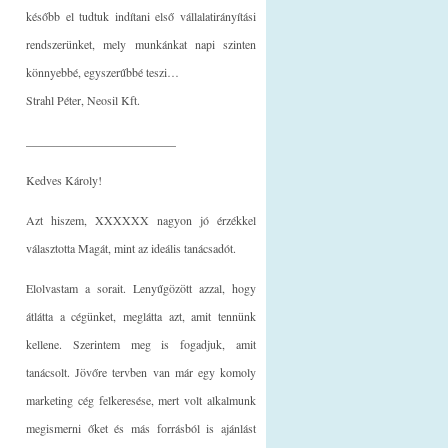
később el tudtuk indítani első vállalatirányítási
rendszerünket, mely munkánkat napi szinten
könnyebbé, egyszerűbbé teszi…
Strahl Péter, Neosil Kft.
_________________________
Kedves Károly!
Azt hiszem, XXXXXX nagyon jó érzékkel
választotta Magát, mint az ideális tanácsadót.
Elolvastam a sorait. Lenyűgözött azzal, hogy
átlátta a cégünket, meglátta azt, amit tennünk
kellene. Szerintem meg is fogadjuk, amit
tanácsolt. Jövőre tervben van már egy komoly
marketing cég felkeresése, mert volt alkalmunk
megismerni őket és más forrásból is ajánlást