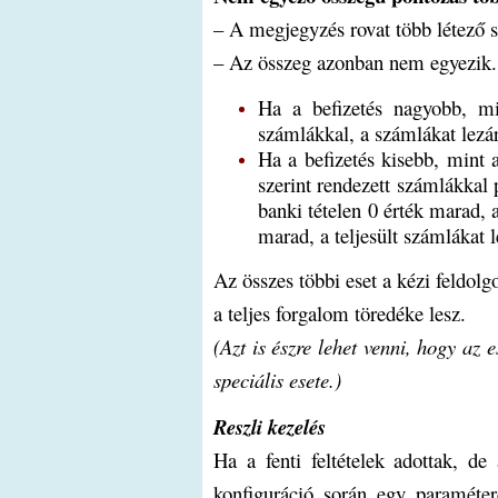
– A megjegyzés rovat több létező 
– Az összeg azonban nem egyezik.
Ha a befizetés nagyobb, mi
számlákkal, a számlákat lezá
Ha a befizetés kisebb, mint 
szerint rendezett számlákkal 
banki tételen 0 érték marad, 
marad, a teljesült számlákat l
Az összes többi eset a kézi feldolg
a teljes forgalom töredéke lesz.
(Azt is észre lehet venni, hogy az
speciális esete.)
Reszli kezelés
Ha a fenti feltételek adottak, d
konfiguráció során egy paraméte