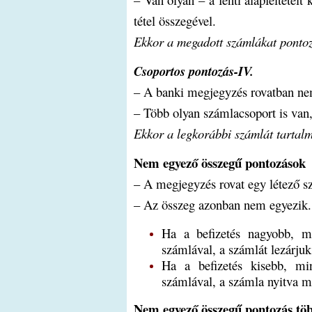
tétel összegével.
Ekkor a megadott számlákat pontozz
Csoportos pontozás-IV.
– A banki megjegyzés rovatban ne
– Több olyan számlacsoport is van,
Ekkor a legkorábbi számlát tartalm
Nem egyező összegű pontozások
– A megjegyzés rovat egy létező s
– Az összeg azonban nem egyezik.
Ha a befizetés nagyobb, mi
számlával, a számlát lezárjuk
Ha a befizetés kisebb, mi
számlával, a számla nyitva ma
Nem egyező összegű pontozás töb