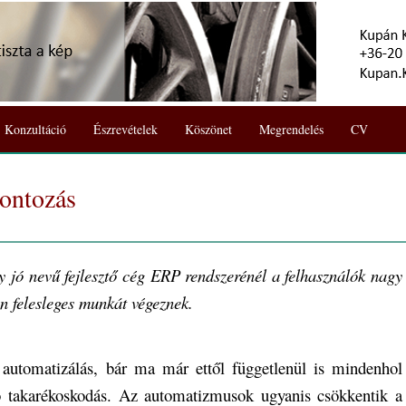
Konzultáció
Észrevételek
Köszönet
Megrendelés
CV
ontozás
 jó nevű fejlesztő cég ERP rendszerénél a felhasználók nagy
en felesleges munkát végeznek.
automatizálás, bár ma már ettől függetlenül is mindenhol
ó takarékoskodás. Az automatizmusok ugyanis csökkentik a