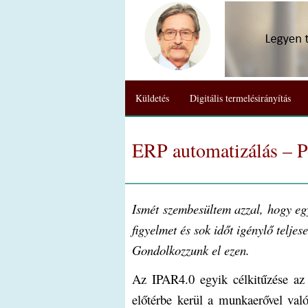
Küldetés
Digitális termelésirányítás
ERP automatizálás – P
Ismét szembesültem azzal, hogy egy
figyelmet és sok időt igénylő teljes
Gondolkozzunk el ezen.
Az IPAR4.0 egyik célkitűzése az 
előtérbe kerül a munkaerővel val