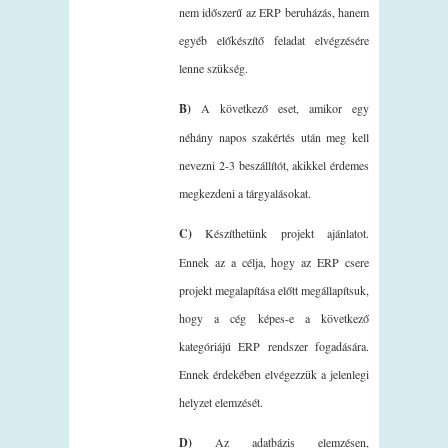
nem időszerű az ERP beruházás, hanem
egyéb előkészítő feladat elvégzésére
lenne szükség.
B)
A következő eset, amikor egy
néhány napos szakértés után meg kell
nevezni 2-3 beszállítót, akikkel érdemes
megkezdeni a tárgyalásokat.
C)
Készíthetünk projekt ajánlatot.
Ennek az a célja, hogy az ERP csere
projekt megalapítása előtt megállapítsuk,
hogy a cég képes-e a következő
kategóriájú ERP rendszer fogadására.
Ennek érdekében elvégezzük a jelenlegi
helyzet elemzését.
D)
Az adatbázis elemzésen,