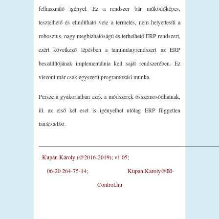
felhasználó igényel. Ez a rendszer bár működőképes,
tesztelhető és elindítható vele a termelés, nem helyettesíti a
robosztus, nagy megbízhatóságú és terhelhető ERP rendszert,
ezért következő lépésben a tanulmányrendszert az ERP
beszállítójának implementálnia kell saját rendszerében. Ez
viszont már csak egyszerű programozási munka.
Persze a gyakorlatban ezek a módszerek összemosódhatnak,
ill. az első két eset is igényelhet utólag ERP független
tanácsadást.
_____________________________________________________________
Kupán Károly (@2016-2019); v1.05;
06-20 264-75-14;
Kupan.Karoly@BI-
Control.hu