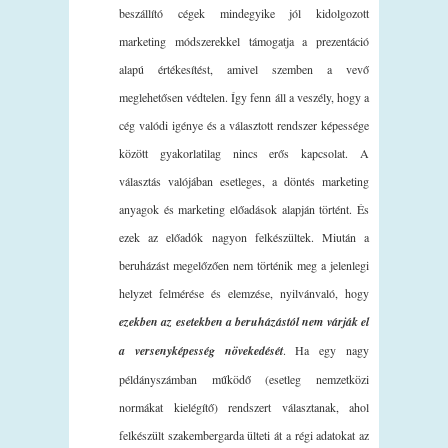
beszállító cégek mindegyike jól kidolgozott
marketing módszerekkel támogatja a prezentáció
alapú értékesítést, amivel szemben a vevő
meglehetősen védtelen. Így fenn áll a veszély, hogy a
cég valódi igénye és a választott rendszer képessége
között gyakorlatilag nincs erős kapcsolat. A
választás valójában esetleges, a döntés marketing
anyagok és marketing előadások alapján történt. És
ezek az előadók nagyon felkészültek. Miután a
beruházást megelőzően nem történik meg a jelenlegi
helyzet felmérése és elemzése, nyilvánvaló, hogy
ezekben az esetekben a beruházástól nem várják el
a versenyképesség növekedését
. Ha egy nagy
példányszámban működő (esetleg nemzetközi
normákat kielégítő) rendszert választanak, ahol
felkészült szakembergarda ülteti át a régi adatokat az