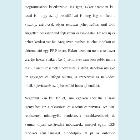
megromlásából keletkezett-e. Ha igen, akkor számolni kell
azzal is, hogy az új beszállítóval is meg fog romlani a
viszony, ezért csak olyan rendszer jöhet szóba, amit több
független beszállító tud fejleszteni és támogatni. Ez sok új és
nehéz kérdést vet fel. Még ilyen esetben is lehet indokolt és
előremutató egy ERP csere. Ekkor azonban nem a rendszer
cseréje hozza a sikert (az új semmivel nem lesz jobb, mint a
régi), hanem az ismételt bevezetés, a stabil alapokon nyugvó
az egységes és átfogó oktatás, a szervezési és működési
hibák kijavítása és az új beszállító hozta új lendület.
Végezetül van két terület, ami egészen speciális eljárást
igényelhet. Ez a raktározás és a termelésirányítás. Az ERP
rendszerek mindegyike rendelkezik raktárkezeléssel, de
vannak olyan raktározási módszerek, amelyet egyik ERP
rendszer sem támogat. Gondoljunk itt pl. az önfelöltő