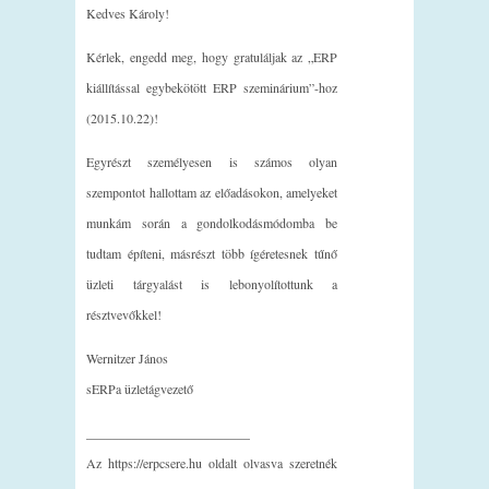
Kedves Károly!
Kérlek, engedd meg, hogy gratuláljak az „ERP
kiállítással egybekötött ERP szeminárium”-hoz
(2015.10.22)!
Egyrészt személyesen is számos olyan
szempontot hallottam az előadásokon, amelyeket
munkám során a gondolkodásmódomba be
tudtam építeni, másrészt több ígéretesnek tűnő
üzleti tárgyalást is lebonyolítottunk a
résztvevőkkel!
Wernitzer János
sERPa üzletágvezető
_________________________
Az https://erpcsere.hu oldalt olvasva szeretnék