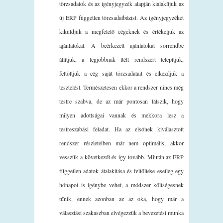
törzsadatok és az igényjegyzék alapján kialakítjuk az
új ERP független törzsadatbázist. Az igényjegyzéket
kiküldjük a megfelelő cégeknek és értékeljük az
ajánlatokat. A beérkezett ajánlatokat sorrendbe
állítjuk, a legjobbnak ítélt rendszert telepítjük,
feltöltjük a cég saját törzsadatait és elkezdjük a
tesztelést. Természetesen ekkor a rendszer nincs még
testre szabva, de az már pontosan látszik, hogy
milyen adottságai vannak és mekkora lesz a
testreszabási feladat. Ha az elsőnek kiválasztott
rendszer részleteiben már nem optimális, akkor
vesszük a következőt és így tovább. Miután az ERP
független adatok átalakítása és feltöltése esetleg egy
hónapot is igénybe vehet, a módszer költségesnek
tűnik, ennek azonban az az oka, hogy már a
választási szakaszban elvégezzük a bevezetési munka