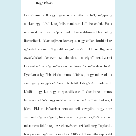
nagy részét.
Beszélnünk kell egy egészen speciális esetről, mégpedig
amikor egy felső kategóriás rendszert kell lecserélni. Ha a
rendszert a cég képes volt hosszabb-rövidebb ideig
üzemeltetni, akkor teljesen felesleges nagy erőket fordítani az
igényfelmérésre. Elegendő megnézni és üzleti intelligencia
eszközökkel elemezni az adatbázist, amelyből rendszerint
kiolvasható a cég működési szokása és működési hibái.
Ilyenkor a legfőbb feladat annak feltárása, hogy mi az oka a
csereigény megjelenésének. A felső kategóriás rendszerek
között – egy-két nagyon speciális esettől eltekintve – nincs
lényeges eltérés, ugyanakkor a csere százmilliós költséget
jelent. Ekkor elsősorban nem azt kell vizsgálni, hogy mire
van szüksége a cégnek, hanem azt, hogy a meglévő rendszer
miért nem felel meg. Az elemzésnek azt kell megállapítania,
hogy a csere igénye, nem a beszállító – felhasználó kapcsolat