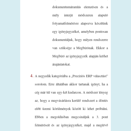
dokumentumáramlás elemzésen és a
mély interjú módszeren alapuló
folyamatfelmérésre alapozva készítünk
egy igényjegyzéket, amelyben pontosan
dokumentáljuk, hogy milyen rendszerre
van szüksége a Megbízónak. Ekkor a
Megbízó az igényjegyzék alapján kérhet
árajánlatokat.
A negyedik kategóriába a „Precíziós ERP választást”
sorolom. Erre általában akkor tartanak igényt, ha a
cég már túl van egy-két kudarcon. A módszer lényeg
az, hogy a megvásárlásra kerülő rendszert a döntés
előtt üzemi körülmények között ki lehet próbálni.
Ebben a megoldásban megcsináljuk a 3. pont
felméréseit és az igényjegyzéket, majd a meglévő