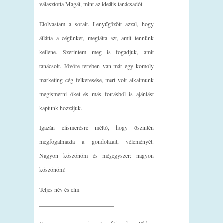
választotta Magát, mint az ideális tanácsadót.
Elolvastam a sorait. Lenyűgözött azzal, hogy
átlátta a cégünket, meglátta azt, amit tennünk
kellene. Szerintem meg is fogadjuk, amit
tanácsolt. Jövőre tervben van már egy komoly
marketing cég felkeresése, mert volt alkalmunk
megismerni őket és más forrásból is ajánlást
kaptunk hozzájuk.
Igazán elismerésre méltó, hogy őszintén
megfogalmazta a gondolatait, véleményét.
Nagyon köszönöm és mégegyszer: nagyon
köszönöm!
Teljes név és cím
_________________________
Uram, nem az igazság fáj, de előbbre