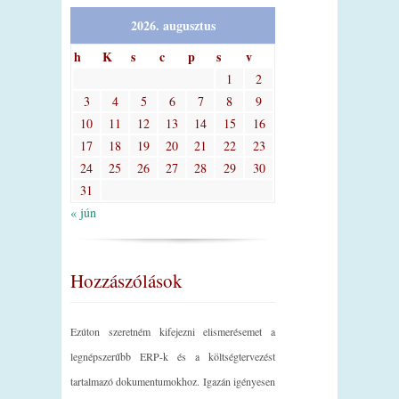
2026. augusztus
h
K
s
c
p
s
v
1
2
3
4
5
6
7
8
9
10
11
12
13
14
15
16
17
18
19
20
21
22
23
24
25
26
27
28
29
30
31
« jún
Hozzászólások
Ezúton szeretném kifejezni elismerésemet a
legnépszerűbb ERP-k és a költségtervezést
tartalmazó dokumentumokhoz. Igazán igényesen