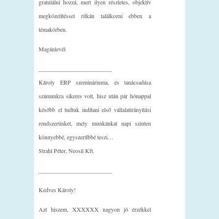
gratulálni hozzá, mert ilyen részletes, objektív
megközelítéssel ritkán találkozni ebben a
témakörben.
Magánlevél
_________________________
Károly ERP szemináriuma, és tanácsadása
számunkra sikeres volt, hisz után pár hónappal
később el tudtuk indítani első vállalatirányítási
rendszerünket, mely munkánkat napi szinten
könnyebbé, egyszerűbbé teszi…
Strahl Péter, Neosil Kft.
_________________________
Kedves Károly!
Azt hiszem, XXXXXX nagyon jó érzékkel