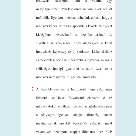
rendszert választjuk, ami a velünk egy
nagyságrendben lévő konkurenciánknál évek óta jól
működik. Ilyenkor biztosak lehetünk abban, hogy a
rendszer képes az iparág specifikus követelményeket
kielégíteni, bevezethető és üzemben-tartható. A
sikerhez az szükséges, hogy meglegyen a kellő
innovációs képesség az új szokások kialakításához
és bevezetéséhez. Ha a bevezető is ugyanaz, akkor a
szükséges iparági gyakorlat is adott ezért ez a
módszer nem igényel független tanácsadót.
A legtöbb esetben a beruházást nem előzi meg
felmérés, az üzleti folyamatok elemzése és az
igények dokumentálása. Ilyenkor az ajánlatkérés nem
a tényleges igények alapján történik, hanem
meghallgatnak egy-két beszállítói előadást, majd
valamilyen szempont alapján döntenek. Az ERP