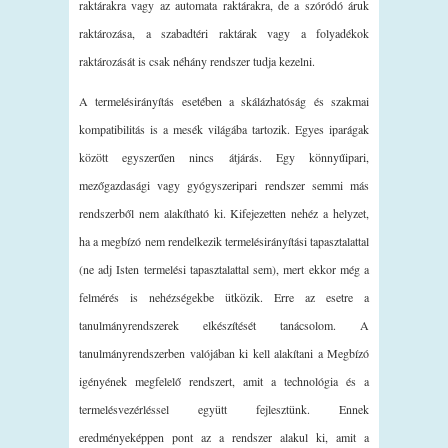
raktárakra vagy az automata raktárakra, de a szóródó áruk
raktározása, a szabadtéri raktárak vagy a folyadékok
raktározását is csak néhány rendszer tudja kezelni.
A termelésirányítás esetében a skálázhatóság és szakmai
kompatibilitás is a mesék világába tartozik. Egyes iparágak
között egyszerűen nincs átjárás. Egy könnyűipari,
mezőgazdasági vagy gyógyszeripari rendszer semmi más
rendszerből nem alakítható ki. Kifejezetten nehéz a helyzet,
ha a megbízó nem rendelkezik termelésirányítási tapasztalattal
(ne adj Isten termelési tapasztalattal sem), mert ekkor még a
felmérés is nehézségekbe ütközik. Erre az esetre a
tanulmányrendszerek elkészítését tanácsolom. A
tanulmányrendszerben valójában ki kell alakítani a Megbízó
igényének megfelelő rendszert, amit a technológia és a
termelésvezérléssel együtt fejlesztünk. Ennek
eredményeképpen pont az a rendszer alakul ki, amit a