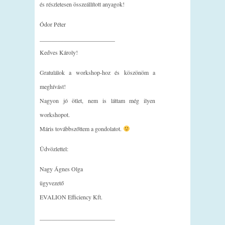
és részletesen összeállított anyagok!
Ódor Péter
_________________________
Kedves Károly!
Gratulálok a workshop-hoz és köszönöm a
meghívást!
Nagyon jó ötlet, nem is láttam még ilyen
workshopot.
Máris továbbszőttem a gondolatot.
Üdvözlettel:
Nagy Ágnes Olga
ügyvezető
EVALION Efficiency Kft.
_________________________