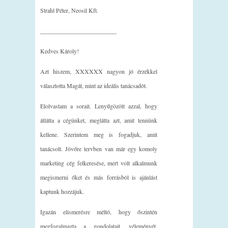
Strahl Péter, Neosil Kft.
_________________________
Kedves Károly!
Azt hiszem, XXXXXX nagyon jó érzékkel
választotta Magát, mint az ideális tanácsadót.
Elolvastam a sorait. Lenyűgözött azzal, hogy
átlátta a cégünket, meglátta azt, amit tennünk
kellene. Szerintem meg is fogadjuk, amit
tanácsolt. Jövőre tervben van már egy komoly
marketing cég felkeresése, mert volt alkalmunk
megismerni őket és más forrásból is ajánlást
kaptunk hozzájuk.
Igazán elismerésre méltó, hogy őszintén
megfogalmazta a gondolatait, véleményét.