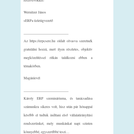
Wernitzer János
sERPa üzletágvezető
_________________________
Az https://erpcsere.hu oldalt olvasva szeretnék
gratulálni hozzá, mert ilyen részletes, objektív
megközelítéssel ritkán találkozni ebben a
témakörben.
Magánlevél
_________________________
Károly ERP szemináriuma, és tanácsadása
számunkra sikeres volt, hisz után pár hónappal
később el tudtuk indítani első vállalatirányítási
rendszerünket, mely munkánkat napi szinten
könnyebbé, egyszerűbbé teszi…