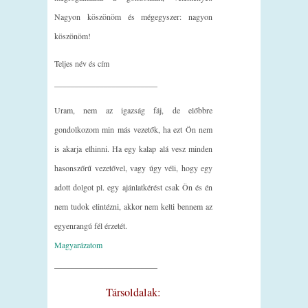
Nagyon köszönöm és mégegyszer: nagyon
köszönöm!
Teljes név és cím
_________________________
Uram, nem az igazság fáj, de előbbre
gondolkozom min más vezetők, ha ezt Ön nem
is akarja elhinni. Ha egy kalap alá vesz minden
hasonszőrű vezetővel, vagy úgy véli, hogy egy
adott dolgot pl. egy ajánlatkérést csak Ön és én
nem tudok elintézni, akkor nem kelti bennem az
egyenrangú fél érzetét.
Magyarázatom
_________________________
Társoldalak: