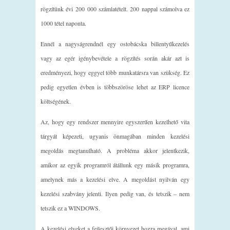
rögzítünk évi 200 000 számlatételt. 200 nappal számolva ez
1000 tétel naponta.
Ennél a nagyságrendnél egy ostobácska billentyűkezelés
vagy az egér igénybevétele a rögzítés során akár azt is
eredményezi, hogy eggyel több munkatársra van szükség. Ez
pedig egyetlen évben is többszöröse lehet az ERP licence
költségének.
Az, hogy egy rendszer mennyire egyszerűen kezelhető vita
tárgyát képezeti, ugyanis önmagában minden kezelési
megoldás megtanulható. A probléma akkor jelentkezik,
amikor az egyik programról átállunk egy másik programra,
amelynek más a kezelési elve. A megoldást nyilván egy
kezelési szabvány jelenti. Ilyen pedig van, és tetszik – nem
tetszik ez a WINDOWS.
A kezelési elveket a fejlesztői környezet hozza megával, ami