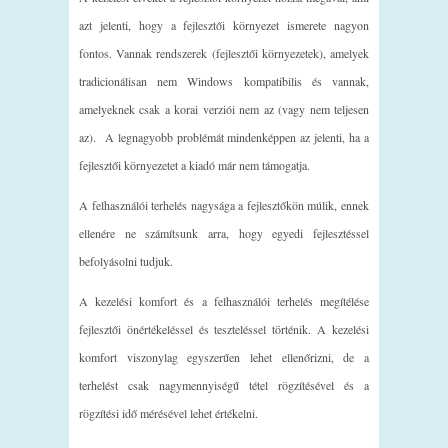
azt jelenti, hogy a fejlesztői környezet ismerete nagyon
fontos. Vannak rendszerek (fejlesztői környezetek), amelyek
tradicionálisan nem Windows kompatibilis és vannak,
amelyeknek csak a korai verziói nem az (vagy nem teljesen
az). A legnagyobb problémát mindenképpen az jelenti, ha a
fejlesztői környezetet a kiadó már nem támogatja.
A felhasználói terhelés nagysága a fejlesztőkön múlik, ennek
ellenére ne számítsunk arra, hogy egyedi fejlesztéssel
befolyásolni tudjuk.
A kezelési komfort és a felhasználói terhelés megítélése
fejlesztői önértékeléssel és teszteléssel történik. A kezelési
komfort viszonylag egyszerűen lehet ellenőrizni, de a
terhelést csak nagymennyiségű tétel rögzítésével és a
rögzítési idő mérésével lehet értékelni.