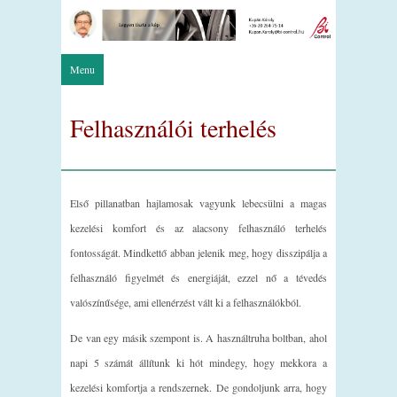
Menu
Felhasználói terhelés
Első pillanatban hajlamosak vagyunk lebecsülni a magas
kezelési komfort és az alacsony felhasználó terhelés
fontosságát. Mindkettő abban jelenik meg, hogy disszipálja a
felhasználó figyelmét és energiáját, ezzel nő a tévedés
valószínűsége, ami ellenérzést vált ki a felhasználókból.
De van egy másik szempont is. A használtruha boltban, ahol
napi 5 számát állítunk ki hót mindegy, hogy mekkora a
kezelési komfortja a rendszernek. De gondoljunk arra, hogy