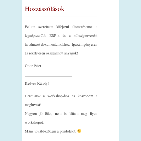
Hozzászólások
Ezúton szeretném kifejezni elismerésemet a
legnépszerűbb ERP-k és a költségtervezést
tartalmazó dokumentumokhoz. Igazán igényesen
és részletesen összeállított anyagok!
Ódor Péter
_________________________
Kedves Károly!
Gratulálok a workshop-hoz és köszönöm a
meghívást!
Nagyon jó ötlet, nem is láttam még ilyen
workshopot.
Máris továbbszőttem a gondolatot.