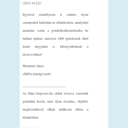
(2015.10.22)!
Egyrészt személyesen is számos olyan
szempontot hallottam az előadásokon, amelyeket
munkám során a gondolkodásmódomba be
tudtam építeni, másrészt több ígéretesnek tűnő
üzleti tárgyalást is lebonyolítottunk a
résztvevőkkel!
Wernitzer János
sERPa üzletágvezető
_________________________
Az https://erpcsere.hu oldalt olvasva szeretnék
gratulálni hozzá, mert ilyen részletes, objektív
megközelítéssel ritkán találkozni ebben a
témakörben.