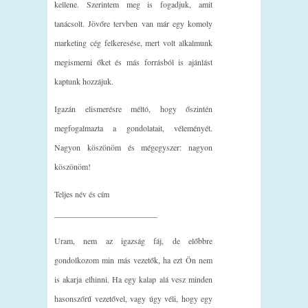
kellene. Szerintem meg is fogadjuk, amit
tanácsolt. Jövőre tervben van már egy komoly
marketing cég felkeresése, mert volt alkalmunk
megismerni őket és más forrásból is ajánlást
kaptunk hozzájuk.
Igazán elismerésre méltó, hogy őszintén
megfogalmazta a gondolatait, véleményét.
Nagyon köszönöm és mégegyszer: nagyon
köszönöm!
Teljes név és cím
_________________________
Uram, nem az igazság fáj, de előbbre
gondolkozom min más vezetők, ha ezt Ön nem
is akarja elhinni. Ha egy kalap alá vesz minden
hasonszőrű vezetővel, vagy úgy véli, hogy egy