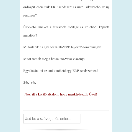
ördögért cserélünk ERP rendszert és mitől sikeresebb az új
rendszer?
Érdekel-e minket a fejlesztők mérlege és az ebből képzett
mutatóik?
Mi történik ha egy beszállító/ERP fejlesztő tönkremegy?
Mitől romlik meg a beszállító-vevő viszony?
Egyáltalán, mi az ami kinőhető egy ERP rendszerben?
Stb. stb.
Nos, itt a kiváló alkalom, hogy megkérdezzük Őket!