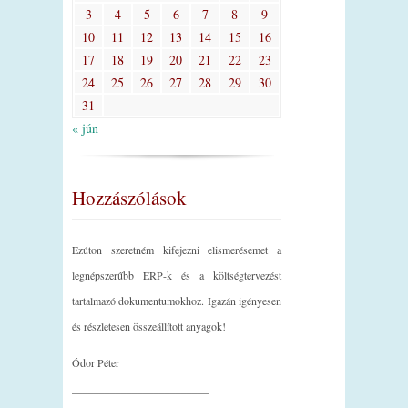
3
4
5
6
7
8
9
10
11
12
13
14
15
16
17
18
19
20
21
22
23
24
25
26
27
28
29
30
31
« jún
Hozzászólások
Ezúton szeretném kifejezni elismerésemet a
legnépszerűbb ERP-k és a költségtervezést
tartalmazó dokumentumokhoz. Igazán igényesen
és részletesen összeállított anyagok!
Ódor Péter
_________________________