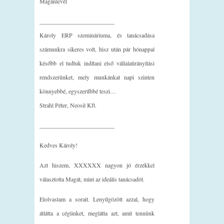
Magánlevél
_________________________
Károly ERP szemináriuma, és tanácsadása
számunkra sikeres volt, hisz után pár hónappal
később el tudtuk indítani első vállalatirányítási
rendszerünket, mely munkánkat napi szinten
könnyebbé, egyszerűbbé teszi…
Strahl Péter, Neosil Kft.
_________________________
Kedves Károly!
Azt hiszem, XXXXXX nagyon jó érzékkel
választotta Magát, mint az ideális tanácsadót.
Elolvastam a sorait. Lenyűgözött azzal, hogy
átlátta a cégünket, meglátta azt, amit tennünk