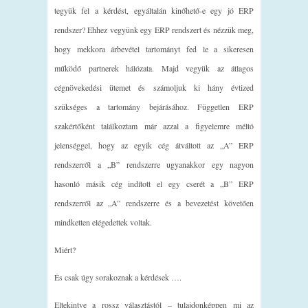
tegyük fel a kérdést, egyáltalán kinőhető-e egy jó ERP
rendszer? Ehhez vegyünk egy ERP rendszert és nézzük meg,
hogy mekkora árbevétel tartományt fed le a sikeresen
működő partnerek hálózata. Majd vegyük az átlagos
cégnövekedési ütemet és számoljuk ki hány évtized
szükséges a tartomány bejárásához. Független ERP
szakértőként találkoztam már azzal a figyelemre méltó
jelenséggel, hogy az egyik cég átváltott az „A” ERP
rendszerről a „B” rendszerre ugyanakkor egy nagyon
hasonló másik cég indított el egy cserét a „B” ERP
rendszerről az „A” rendszerre és a bevezetést követően
mindketten elégedettek voltak.
Miért?
És csak úgy sorakoznak a kérdések ….
Eltekintve a rossz választástól – tulajdonképpen mi az