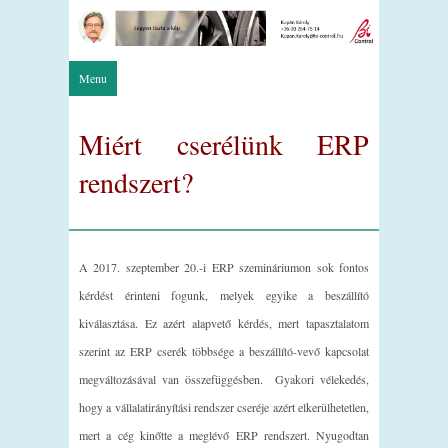
Menu
Miért cserélünk ERP
rendszert?
A 2017. szeptember 20.-i ERP szemináriumon sok fontos
kérdést érinteni fogunk, melyek egyike a beszállító
kiválasztása. Ez azért alapvető kérdés, mert tapasztalatom
szerint az ERP cserék többsége a beszállító-vevő kapcsolat
megváltozásával van összefüggésben. Gyakori vélekedés,
hogy a vállalatirányítási rendszer cseréje azért elkerülhetetlen,
mert a cég kinőtte a meglévő ERP rendszert. Nyugodtan