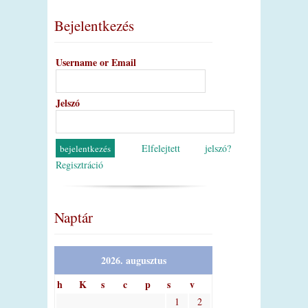
Bejelentkezés
Username or Email
Jelszó
Elfelejtett jelszó?
Regisztráció
Naptár
2026. augusztus
h
K
s
c
p
s
v
1
2