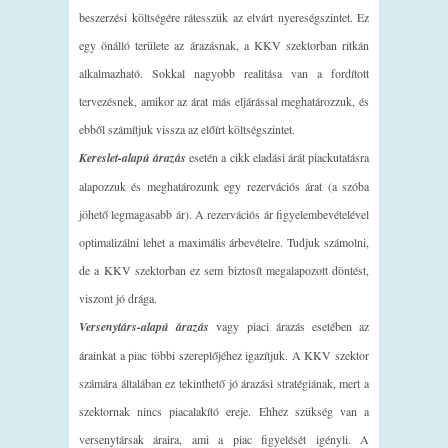
beszerzési költségére rátesszük az elvárt nyereségszintet. Ez
egy önálló területe az árazásnak, a KKV szektorban ritkán
alkalmazható. Sokkal nagyobb realitása van a fordított
tervezésnek, amikor az árat más eljárással meghatározzuk, és
ebből számítjuk vissza az előírt költségszintet.
Kereslet-alapú árazás
esetén a cikk eladási árát piackutatásra
alapozzuk és meghatározunk egy rezervációs árat (a szóba
jöhető legmagasabb ár). A rezervációs ár figyelembevételével
optimalizálni lehet a maximális árbevételre. Tudjuk számolni,
de a KKV szektorban ez sem biztosít megalapozott döntést,
viszont jó drága.
Versenytárs-alapú árazás
vagy piaci árazás esetében az
árainkat a piac többi szereplőjéhez igazítjuk. A KKV szektor
számára általában ez tekinthető jó árazási stratégiának, mert a
szektornak nincs piacalakító ereje. Ehhez szükség van a
versenytársak áraira, ami a piac figyelését igényli. A