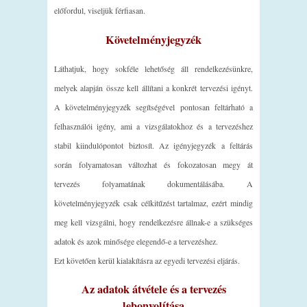
előfordul, viseljük férfiasan.
Követelményjegyzék
Láthatjuk, hogy sokféle lehetőség áll rendelkezésünkre,
melyek alapján össze kell állítani a konkrét tervezési igényt.
A követelményjegyzék segítségével pontosan feltárható a
felhasználói igény, ami a vizsgálatokhoz és a tervezéshez
stabil kiindulópontot biztosít. Az igényjegyzék a feltárás
során folyamatosan változhat és fokozatosan megy át
tervezés folyamatának dokumentálásába. A
követelményjegyzék csak célkitűzést tartalmaz, ezért mindig
meg kell vizsgálni, hogy rendelkezésre állnak-e a szükséges
adatok és azok minősége elegendő-e a tervezéshez.
Ezt követően kerül kialakításra az egyedi tervezési eljárás.
Az adatok átvétele és a tervezés
lebonyolítása