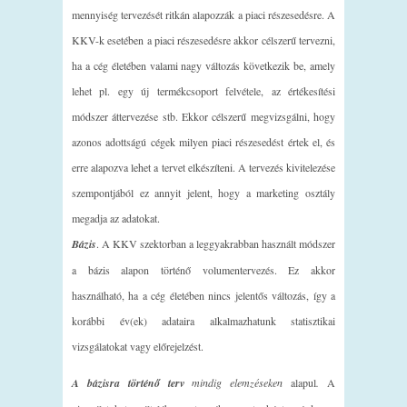
mennyiség tervezését ritkán alapozzák a piaci részesedésre. A
KKV-k esetében a piaci részesedésre akkor célszerű tervezni,
ha a cég életében valami nagy változás következik be, amely
lehet pl. egy új termékcsoport felvétele, az értékesítési
módszer áttervezése stb. Ekkor célszerű megvizsgálni, hogy
azonos adottságú cégek milyen piaci részesedést értek el, és
erre alapozva lehet a tervet elkészíteni. A tervezés kivitelezése
szempontjából ez annyit jelent, hogy a marketing osztály
megadja az adatokat.
Bázis
. A KKV szektorban a leggyakrabban használt módszer
a bázis alapon történő volumentervezés. Ez akkor
használható, ha a cég életében nincs jelentős változás, így a
korábbi év(ek) adataira alkalmazhatunk statisztikai
vizsgálatokat vagy előrejelzést.
A bázisra történő terv
mindig elemzéseken
alapul
.
A