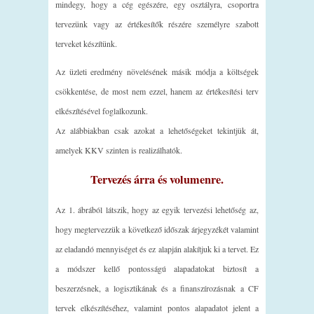
mindegy, hogy a cég egészére, egy osztályra, csoportra
tervezünk vagy az értékesítők részére személyre szabott
terveket készítünk.
Az üzleti eredmény növelésének másik módja a költségek
csökkentése, de most nem ezzel, hanem az értékesítési terv
elkészítésével foglalkozunk.
Az alábbiakban csak azokat a lehetőségeket tekintjük át,
amelyek KKV szinten is realizálhatók.
Tervezés árra és volumenre.
Az 1. ábrából látszik, hogy az egyik tervezési lehetőség az,
hogy megtervezzük a következő időszak árjegyzékét valamint
az eladandó mennyiséget és ez alapján alakítjuk ki a tervet. Ez
a módszer kellő pontosságú alapadatokat biztosít a
beszerzésnek, a logisztikának és a finanszírozásnak a CF
tervek elkészítéséhez, valamint pontos alapadatot jelent a