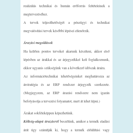
realizálás technikai és humán erőforrás feltételeinek a
megtervezéséhez.
A tervek teljesíthetőségét a pénzügyi és technikai
megvalósítási tervek későbbi lépései ellenőrzik.
Árazási megoldások
Ha kellően pontos terveket akarunk készíteni, akkor első
lépésben az árakkal és az árjegyzékkel kell foglalkoznunk,
ekkor ugyanis szükségünk van a következő időszak áraira.
Az információtechnikai lehetőségeinket meghatározza az
árstratégia és az ERP rendszer árjegyzék szerkezete.
(Megjegyzem, az ERP árazási rendszere nem igazán
befolyásolja a tervezési folyamatot, mert át lehet lépni.)
Árakat sokféleképpen képezhetünk.
Költség-alapú árazásról
beszélünk, amikor a termék eladási
árát úgy számítják ki, hogy a termék előállítási vagy