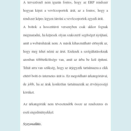
A tervezésnél nem igazán fontos, hogy az ERP rendszer
hogyan képzi a vevőcsoportok árát, az a fontos, hogy a
rendszer képes legyen tárolni a vevőcsoportok egyedi árát.
A boltok a hosszútávú versenyben csak akkor fognak
megmaradni, ha képesek olyan szakszerű segítséget nyújtani,
amit a webáruházak nem. A másik kihasználható előnyük az,
hogy meg lehet nézni az árut. Ezeknek a szolgáltatásoknak
azonban többletköltsége van, amit az árba be kell építeni.
Tehát arra van szükség, hogy az árjegyzék tartalmazza a cikk
eltérő bolti és internetes árát is. Ez megoldható árkategóriával,
de jobb, ha az árak konkrétan tartalmazzák az érvényességi
körüket.
Az árkategóriák nem tévesztendők össze az rendszeres és
eseti engedményekkel.
Szezonalitás
.