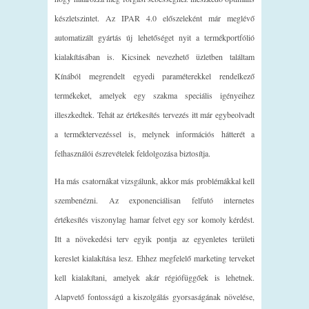
készletszintet. Az IPAR 4.0 előszeleként már meglévő
automatizált gyártás új lehetőséget nyit a termékportfólió
kialakításában is. Kicsinek nevezhető üzletben találtam
Kínából megrendelt egyedi paraméterekkel rendelkező
termékeket, amelyek egy szakma speciális igényeihez
illeszkedtek. Tehát az értékesítés tervezés itt már egybeolvadt
a terméktervezéssel is, melynek információs hátterét a
felhasználói észrevételek feldolgozása biztosítja.
Ha más csatornákat vizsgálunk, akkor más problémákkal kell
szembenézni. Az exponenciálisan felfutó internetes
értékesítés viszonylag hamar felvet egy sor komoly kérdést.
Itt a növekedési terv egyik pontja az egyenletes területi
kereslet kialakítása lesz. Ehhez megfelelő marketing terveket
kell kialakítani, amelyek akár régiófüggőek is lehetnek.
Alapvető fontosságú a kiszolgálás gyorsaságának növelése,