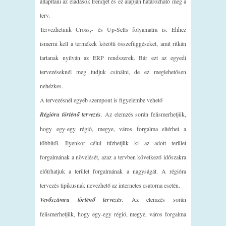
állapítani az eladások trendjét és ez alapján határozható meg a
terv.
Tervezhetünk Cross,- és Up-Sells folyamatra is. Ehhez
ismerni kell a termékek közötti összefüggéseket, amit ritkán
tartanak nyilván az ERP rendszerek. Bár ezt az egyedi
tervezéseknél meg tudjuk csinálni, de ez meglehetősen
nehézkes.
A tervezésnél egyéb szempont is figyelembe vehető
Régióra történő tervezés
.
Az elemzés során felismerhetjük,
hogy egy-egy régió, megye, város forgalma eltérhet a
többitől. Ilyenkor célul tűzhetjük ki az adott terület
forgalmának a növelését, azaz a tervben következő időszakra
előírhatjuk a terület forgalmának a nagyságát. A régióra
tervezés tipikusnak nevezhető az internetes csatorna esetén.
Vevőszámra történő tervezés.
Az elemzés során
felismerhetjük, hogy egy-egy régió, megye, város forgalma