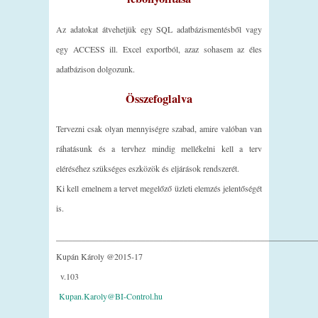
Az adatokat átvehetjük egy SQL adatbázismentésből vagy
egy ACCESS ill. Excel exportból, azaz sohasem az éles
adatbázison dolgozunk.
Összefoglalva
Tervezni csak olyan mennyiségre szabad, amire valóban van
ráhatásunk és a tervhez mindig mellékelni kell a terv
eléréséhez szükséges eszközök és eljárások rendszerét.
Ki kell emelnem a tervet megelőző üzleti elemzés jelentőségét
is.
_____________________________________________________________
Kupán Károly @2015-17
v.103
Kupan.Karoly@BI-Control.hu