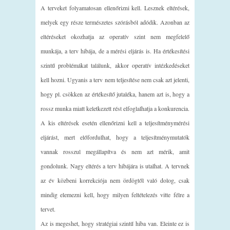
A terveket folyamatosan ellenőrizni kell. Lesznek eltérések,
melyek egy része természetes szórásból adódik. Azonban az
eltéréseket okozhatja az operatív szint nem megfelelő
munkája, a terv hibája, de a mérési eljárás is. Ha értékesítési
szintű problémákat találunk, akkor operatív intézkedéseket
kell hozni. Ugyanis a terv nem teljesítése nem csak azt jelenti,
hogy pl. csökken az értékesítő jutaléka, hanem azt is, hogy a
rossz munka miatt keletkezett rést elfoglalhatja a konkurencia.
A kis eltérések esetén ellenőrizni kell a teljesítménymérési
eljárást, mert előfordulhat, hogy a teljesítménymutatók
vannak rosszul megállapítva és nem azt mérik, amit
gondolunk. Nagy eltérés a terv hibájára is utalhat. A tervnek
az év közbeni korrekciója nem ördögtől való dolog, csak
mindig elemezni kell, hogy milyen feltételezés vitte félre a
tervet.
Az is megeshet, hogy stratégiai szintű hiba van. Eleinte ez is