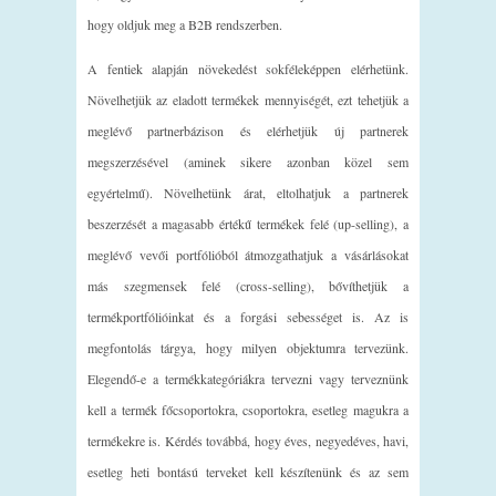
hogy oldjuk meg a B2B rendszerben.
A fentiek alapján növekedést sokféleképpen elérhetünk.
Növelhetjük az eladott termékek mennyiségét, ezt tehetjük a
meglévő partnerbázison és elérhetjük új partnerek
megszerzésével (aminek sikere azonban közel sem
egyértelmű). Növelhetünk árat, eltolhatjuk a partnerek
beszerzését a magasabb értékű termékek felé (up-selling), a
meglévő vevői portfólióból átmozgathatjuk a vásárlásokat
más szegmensek felé (cross-selling), bővíthetjük a
termékportfólióinkat és a forgási sebességet is. Az is
megfontolás tárgya, hogy milyen objektumra tervezünk.
Elegendő-e a termékkategóriákra tervezni vagy terveznünk
kell a termék főcsoportokra, csoportokra, esetleg magukra a
termékekre is. Kérdés továbbá, hogy éves, negyedéves, havi,
esetleg heti bontású terveket kell készítenünk és az sem