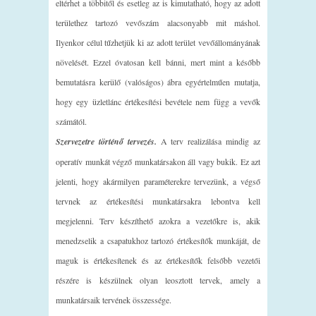
eltérhet a többitől és esetleg az is kimutatható, hogy az adott
területhez tartozó vevőszám alacsonyabb mit máshol.
Ilyenkor célul tűzhetjük ki az adott terület vevőállományának
növelését. Ezzel óvatosan kell bánni, mert mint a később
bemutatásra kerülő (valóságos) ábra egyértelműen mutatja,
hogy egy üzletlánc értékesítési bevétele nem függ a vevők
számától.
Szervezetre történő tervezés.
A terv realizálása mindig az
operatív munkát végző munkatársakon áll vagy bukik. Ez azt
jelenti, hogy akármilyen paraméterekre tervezünk, a végső
tervnek az értékesítési munkatársakra lebontva kell
megjelenni. Terv készíthető azokra a vezetőkre is, akik
menedzselik a csapatukhoz tartozó értékesítők munkáját, de
maguk is értékesítenek és az értékesítők felsőbb vezetői
részére is készülnek olyan leosztott tervek, amely a
munkatársaik tervének összessége.