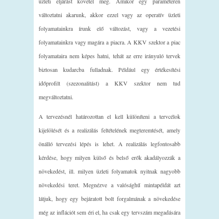
üzleti eljárást követel meg. Amikor egy paraméteren
változtatni akarunk, akkor ezzel vagy az operatív üzleti
folyamatainkra írunk elő változást, vagy a vezetési
folyamatainkra vagy magára a piacra. A KKV szektor a piac
folyamataira nem képes hatni, tehát az erre irányuló tervek
biztosan kudarcba fulladnak. Például egy értékesítési
időprofilt (szezonalitást) a KKV szektor nem tud
megváltoztatni.
A tervezésnél határozottan el kell különíteni a tervcélok
kijelölését és a realizálás feltételének megteremtését, amely
önálló tervezési lépés is lehet. A realizálás legfontosabb
kérdése, hogy milyen külső és belső erők akadályozzák a
növekedést, ill. milyen üzleti folyamatok nyitnak nagyobb
növekedési teret. Megnézve a valósághű mintapéldát azt
látjuk, hogy egy bejáratott bolt forgalmának a növekedése
még az inflációt sem éri el, ha csak egy tervszám megadására