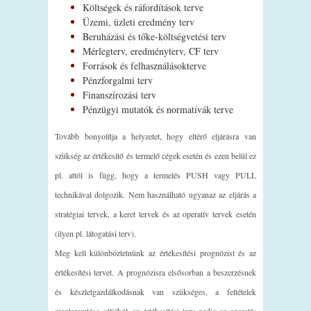
Költségek és ráfordítások terve
Üzemi, üzleti eredmény terv
Beruházási és tőke-költségvetési terv
Mérlegterv, eredményterv, CF terv
Források és felhasználásokterve
Pénzforgalmi terv
Finanszírozási terv
Pénzügyi mutatók és normatívák terve
Tovább bonyolítja a helyzetet, hogy eltérő eljárásra van
szükség az értékesítő és termelő cégek esetén és ezen belül ez
pl. attól is függ, hogy a termelés PUSH vagy PULL
technikával dolgozik. Nem használható ugyanaz az eljárás a
stratégiai tervek, a keret tervek és az operatív tervek esetén
(ilyen pl. látogatási terv).
Meg kell különböztetnünk az értékesítési prognózist és az
értékesítési tervet. A prognózisra elsősorban a beszerzésnek
és készletgazdálkodásnak van szükséges, a feltételek
megteremtése céljából, az értékesítési terv pedig az operatív