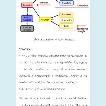
1. ábra. Az általános tervezési stratégia.
Érdekesség.
A KKV szektor legtöbbet használt tervezési megoldása az
„ex-has” szisztémán alapszik
. A dolog érdekessége, hogy ez
is működik, miután már magával a tervezési-mérési
eljárással is beavatkozunk a rendszerbe. Ilyenkor a cég
belső tartalékainak feltárása eredményezi a változást.
Azaz, a rossz tervezés is jobb a semminél.
Ha már nincs számottevő – pusztán a szándék hatására
felszabaduló – belső tartalék, akkor meg kell vizsgálni, hogy