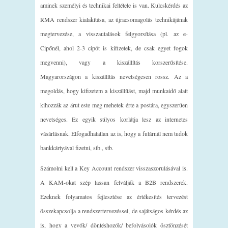
aminek személyi és technikai feltétele is van. Kulcskérdés az
RMA rendszer kialakítása, az újracsomagolás technikájának
megtervezése, a visszautalások felgyorsítása (pl. az e-
Cipőnél, ahol 2-3 cipőt is kifizetek, de csak egyet fogok
megvenni), vagy a kiszállítás korszerűsítése.
Magyarországon a kiszállítás nevetségesen rossz. Az a
megoldás, hogy kifizetem a kiszállítást, majd munkaidő alatt
kihozzák az árut este meg mehetek érte a postára, egyszerűen
nevetséges. Ez egyik súlyos korlátja lesz az internetes
vásárlásnak. Elfogadhatatlan az is, hogy a futárnál nem tudok
bankkártyával fizetni, stb., stb.
Számolni kell a Key Account rendszer visszaszorulásával is.
A KAM-okat szép lassan felválják a B2B rendszerek.
Ezeknek folyamatos fejlesztése az értékesítés tervezést
összekapcsolja a rendszertervezéssel, de sajátságos kérdés az
is, hogy a vevők/ döntéshozók/ befolyásolók ösztönzését