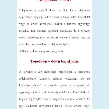
Tulajdonosi tervezésről akkor beszélek, ha a tulajdonos
egyszerűen megadja a következő időszak nettó árbevételét
vagy az elvárt növekedést. Ekkor a tervezés ugyanúgy
történik, mint bármely tervezési eljárásban, de a tervezés
utolsó lépésében úgy normázzuk a mennyiségeket vagy az
értékeket, hogy előálljon a tulajdonosi igény.
A KKV szektorban gyakori megoldás.
Top-down – down top eljárás
A terveket a cég érdekeinek megfelelően a tulajdonos
érdekszintjéből kiindulva érdemes elkészíteni, de ezt
követően célszerű az operatív szinttel is egyeztetni és
egyességre jutni a realizálhatóság érdekében. Ezzel elérhető,
hogy a végrehajtási szint is magáénak érezze a terveket. Az
így keletkezett korrigálások lentről felfelé történő végig