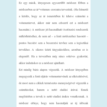
Ez egy másik, lényegesen egyszerűbb módszer. Ebben a
módszerben az ár*volumen szorzatra tervezünk. (Ha felmerül
a kérdés, hogy az ár ismeretében ki lehet-e számolni a
volumentervet, akkor már nem célszerű ezt a módszert
használni.) A módszer jól használható ösztönzési rendszerek
működtetéséhez, de nem ad – a fenti módszerhez hasonló –
pontos becslést sem a beszerzési tervhez sem a logisztikai
tervekhez. A sikeres üzleti tárgyalásokhoz, azonban ez is
elegendő. Ha a tervezében még nincs sokéves gyakorlat,
akkor induláskor ez a módszer ajánlható.
Ezt mindig bázis alapon végezzük. A módszer lényegében
megegyezik a fenti eljárás volumentervének az elkészítésével,
de most nem a cikkek természetes mennyiségével végezzük a
számításokat, hanem a nettó eladási árával. Ennek
megfelelően a tervek is nettó eladási árakra vonatkoznak. A
módszer előnye, hogy nem használjuk az új időszak