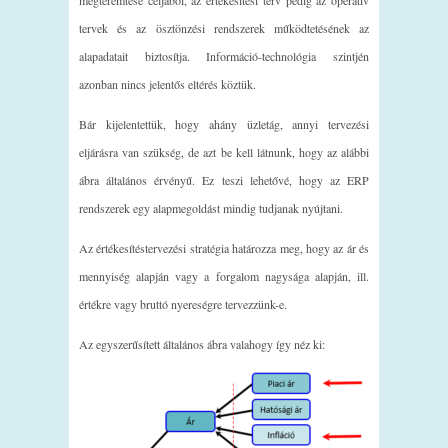
tervek és az ösztönzési rendszerek működtetésének az
alapadatait biztosítja. Információ-technológia szintjén
azonban nincs jelentős eltérés köztük.
Bár kijelentettük, hogy ahány üzletág, annyi tervezési
eljárásra van szükség, de azt be kell látnunk, hogy az alábbi
ábra általános érvényű. Ez teszi lehetővé, hogy az ERP
rendszerek egy alapmegoldást mindig tudjanak nyújtani.
Az értékesítéstervezési stratégia határozza meg, hogy az ár és
mennyiség alapján vagy a forgalom nagysága alapján, ill.
értékre vagy bruttó nyereségre tervezzünk-e.
Az egyszerűsített általános ábra valahogy így néz ki: