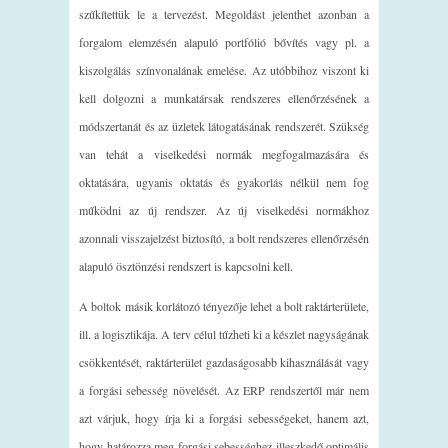
szűkítettük le a tervezést. Megoldást jelenthet azonban a
forgalom elemzésén alapuló portfólió bővítés vagy pl. a
kiszolgálás színvonalának emelése. Az utóbbihoz viszont ki
kell dolgozni a munkatársak rendszeres ellenőrzésének a
módszertanát és az üzletek látogatásának rendszerét. Szükség
van tehát a viselkedési normák megfogalmazására és
oktatására, ugyanis oktatás és gyakorlás nélkül nem fog
működni az új rendszer. Az új viselkedési normákhoz
azonnali visszajelzést biztosító, a bolt rendszeres ellenőrzésén
alapuló ösztönzési rendszert is kapcsolni kell.
A boltok másik korlátozó tényezője lehet a bolt raktárterülete,
ill. a logisztikája. A terv célul tűzheti ki a készlet nagyságának
csökkentését, raktárterület gazdaságosabb kihasználását vagy
a forgási sebesség növelését. Az ERP rendszertől már nem
azt várjuk, hogy írja ki a forgási sebességeket, hanem azt,
hogy határozza meg forgási sebességhez illeszkedő optimális