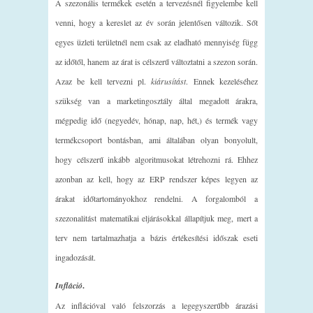
A szezonális termékek esetén a tervezésnél figyelembe kell
venni, hogy a kereslet az év során jelentősen változik. Sőt
egyes üzleti területnél nem csak az eladható mennyiség függ
az időtől, hanem az árat is célszerű változtatni a szezon során.
Azaz be kell tervezni pl.
kiárusítást
. Ennek kezeléséhez
szükség van a marketingosztály által megadott árakra,
mégpedig idő (negyedév, hónap, nap, hét,) és termék vagy
termékcsoport bontásban, ami általában olyan bonyolult,
hogy célszerű inkább algoritmusokat létrehozni rá. Ehhez
azonban az kell, hogy az ERP rendszer képes legyen az
árakat időtartományokhoz rendelni. A forgalomból a
szezonalitást matematikai eljárásokkal állapítjuk meg, mert a
terv nem tartalmazhatja a bázis értékesítési időszak eseti
ingadozását.
Infláció
.
Az inflációval való felszorzás a legegyszerűbb árazási