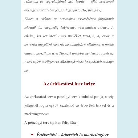
reálisnak és végrehajtónak kell lennie – több szervezeti
egységet is érint (beszerzés, logisztika, HR, pénzügy).
Ebben a cikkben az értékesítés tervezésének folyamatát
tekintjük át, mégpedig kifejezetten végrehajtási szinten. A
cikkhez két letölthető Excel melléklet tartozik, az egyik a
tervezést megelőző elemzés bemutatására alkalmas, a másik
maga a kiosztható terv. Tartozik továbbá egy leírás, amely az
Excel üzleti intelligencia alkalmazásának használatát mutatja
be.
Az értékesítési terv helye
Az értékesítési terv a pénzügyi terv kiindulási pontja, amely
jellegénél fogva együtt kezelendő az árbevételi tervvel és a
marketingtervvel.
A pénzügyi terv tipikus felépítése:
Értékesítési,– árbevételi és marketingterv