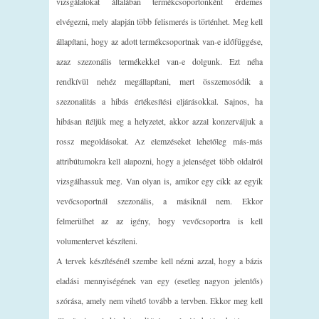
vizsgálatokat általában termékcsoportonként érdemes
elvégezni, mely alapján több felismerés is történhet. Meg kell
állapítani, hogy az adott termékcsoportnak van-e időfüggése,
azaz szezonális termékekkel van-e dolgunk. Ezt néha
rendkívül nehéz megállapítani, mert összemosódik a
szezonalitás a hibás értékesítési eljárásokkal. Sajnos, ha
hibásan ítéljük meg a helyzetet, akkor azzal konzerváljuk a
rossz megoldásokat. Az elemzéseket lehetőleg más-más
attribútumokra kell alapozni, hogy a jelenséget több oldalról
vizsgálhassuk meg. Van olyan is, amikor egy cikk az egyik
vevőcsoportnál szezonális, a másiknál nem. Ekkor
felmerülhet az az igény, hogy vevőcsoportra is kell
volumentervet készíteni.
A tervek készítésénél szembe kell nézni azzal, hogy a bázis
eladási mennyiségének van egy (esetleg nagyon jelentős)
szórása, amely nem vihető tovább a tervben. Ekkor meg kell