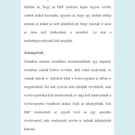
feltétele az, hogy az ERP rendszer képes legyen vevőre
szabott árakat használni, ugyanis az, hogy egy áruház előírja
nekünk az árakat az nem jelentheti azt, hogy másnak is azon
az áron kell értékesíteni a terméket. Az árat a
marketingosztálynak kell megadni.
Árkategóriák.
Általában minden termékhez hozzárendelünk egy alapárat.
Azonban vannak fontos vevőink, akik sokat vásárolnak, és
vannak mások is. Indokolt tehát a fontosságukat az árban is
megjeleníteni. Ezt már nyilván nem tehetjük vevőnként, azaz
vevőcsoportokat kell létrehoznunk és meg kell határoznunk a
vevőcsoportra vonatkozó árakat. Ezek az árkategóriák. Sok
ERP rendszernél az egyedi vevő az egy speciális
vevőcsoport, más rendszerek vevőre is tudnak árkategóriát
képezni.