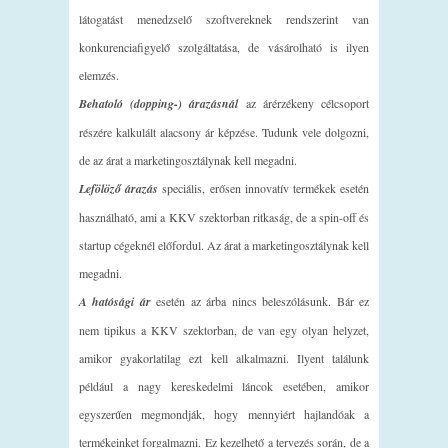
látogatást menedzselő szoftvereknek rendszerint van
konkurenciafigyelő szolgáltatása, de vásárolható is ilyen
elemzés.
Behatoló (dopping-) árazásnál
az árérzékeny célcsoport
részére kalkulált alacsony ár képzése. Tudunk vele dolgozni,
de az árat a marketingosztálynak kell megadni.
Lefölöző árazás
speciális, erősen innovatív termékek esetén
használható, ami a KKV szektorban ritkaság, de a spin-off és
startup cégeknél előfordul. Az árat a marketingosztálynak kell
megadni.
A hatósági ár
esetén az árba nincs beleszólásunk. Bár ez
nem tipikus a KKV szektorban, de van egy olyan helyzet,
amikor gyakorlatilag ezt kell alkalmazni. Ilyent találunk
például a nagy kereskedelmi láncok esetében, amikor
egyszerűen megmondják, hogy mennyiért hajlandóak a
termékeinket forgalmazni. Ez kezelhető a tervezés során, de a