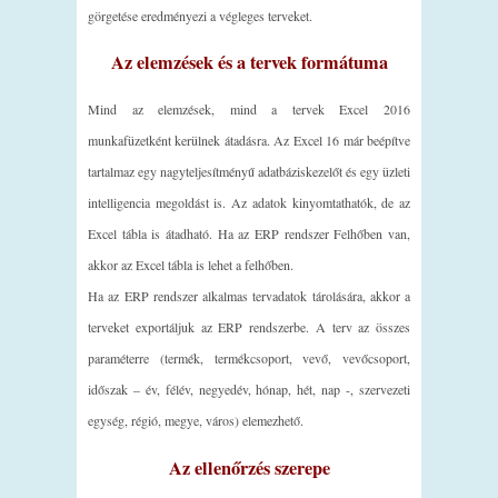
görgetése eredményezi a végleges terveket.
Az elemzések és a tervek formátuma
Mind az elemzések, mind a tervek Excel 2016
munkafüzetként kerülnek átadásra. Az Excel 16 már beépítve
tartalmaz egy nagyteljesítményű adatbáziskezelőt és egy üzleti
intelligencia megoldást is. Az adatok kinyomtathatók, de az
Excel tábla is átadható. Ha az ERP rendszer Felhőben van,
akkor az Excel tábla is lehet a felhőben.
Ha az ERP rendszer alkalmas tervadatok tárolására, akkor a
terveket exportáljuk az ERP rendszerbe. A terv az összes
paraméterre (termék, termékcsoport, vevő, vevőcsoport,
időszak – év, félév, negyedév, hónap, hét, nap -, szervezeti
egység, régió, megye, város) elemezhető.
Az ellenőrzés szerepe