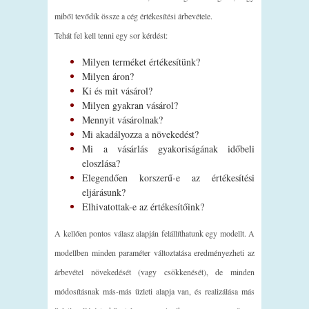
miből tevődik össze a cég értékesítési árbevétele.
Tehát fel kell tenni egy sor kérdést:
Milyen terméket értékesítünk?
Milyen áron?
Ki és mit vásárol?
Milyen gyakran vásárol?
Mennyit vásárolnak?
Mi akadályozza a növekedést?
Mi a vásárlás gyakoriságának időbeli
eloszlása?
Elegendően korszerű-e az értékesítési
eljárásunk?
Elhivatottak-e az értékesítőink?
A kellően pontos válasz alapján felállíthatunk egy modellt. A
modellben minden paraméter változtatása eredményezheti az
árbevétel növekedését (vagy csökkenését), de minden
módosításnak más-más üzleti alapja van, és realizálása más