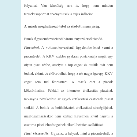
folyamat. Van lehetőség arra is, hogy nem minden
termékcsoportnál érvényesítsék a teljes inflációt.
A másik meghatározó tétel az eladott mennyiség.
Ennek figyelembevételénél három tényező értékelendő.
Piacméret
. A volumentervezésnél figyelembe lehet venni a
piacméretet. A KKV szektor gyakran pozícionálja magát egy
olyan piaci résbe, amelyet a top cégek és multik már nem
tudnak elérni, de előfordulhat, hogy a rés nagysága egy KKV
céget sem tud fenntartani. A másik eset a piacok
kölcsönhatása. Például az internetes értékesítés piacának
látványos növekedése az egyéb értékesítési csatornák piacát
szűkíti. A boltok és bolthálózatok értékesítési stratégiájának
megfogalmazásakor nem szabad figyelmen kívül hagyni a
csatorna piaci lehetőségeinek elkerülhetetlen szűkülését.
Piaci részesedés
.
Ugyanaz a helyzet, mint a piacméretnél, a