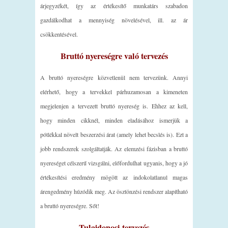
árjegyzékét, így az értékesítő munkatárs szabadon
gazdálkodhat a mennyiség növelésével, ill. az ár
csökkentésével.
Bruttó nyereségre való tervezés
A bruttó nyereségre közvetlenül nem tervezünk. Annyi
elérhető, hogy a tervekkel párhuzamosan a kimeneten
megjelenjen a tervezett bruttó nyereség is. Ehhez az kell,
hogy minden cikknél, minden eladásához ismerjük a
pótlékkal növelt beszerzési árat (amely lehet becslés is). Ezt a
jobb rendszerek szolgáltatják. Az elemzési fázisban a bruttó
nyereséget célszerű vizsgálni, előfordulhat ugyanis, hogy a jó
értékesítési eredmény mögött az indokolatlanul magas
árengedmény húzódik meg. Az ösztönzési rendszer alapítható
a bruttó nyereségre. Sőt!
Tulajdonosi tervezés