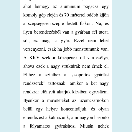
ahol bemegy az alumínium pogácsa egy
komoly gép elején és 70 méterrel odébb kijön
a szépségesen-szépre festett flakon. Na, és
ilyen berendezésből van a gyárban fél tucat,
sőt, ez maga a gyár. Ezzel nem lehet
versenyezni, csak ha jobb monstrumunk van.
A KKV szektor közepének ott van esélye,
ahova ezek a nagy struktúrák nem érnek el.
Ehhez a szinthez a „csoportos gyártási
rendszerek” tartoznak, amikor a két nagy
rendszer előnyeit akarjuk kicsiben egyesíteni.
Ilyenkor a műveleteket az üzemcsarnokon
belül egy helyre koncentráljuk, és olyan
elrendezést alkalmazunk, ami nagyon hasonló
a folyamatos gyártáshoz. Miután nehéz