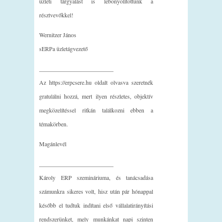
üzleti tárgyalást is lebonyolítottunk a
résztvevőkkel!
Wernitzer János
sERPa üzletágvezető
_________________________
Az https://erpcsere.hu oldalt olvasva szeretnék
gratulálni hozzá, mert ilyen részletes, objektív
megközelítéssel ritkán találkozni ebben a
témakörben.
Magánlevél
_________________________
Károly ERP szemináriuma, és tanácsadása
számunkra sikeres volt, hisz után pár hónappal
később el tudtuk indítani első vállalatirányítási
rendszerünket, mely munkánkat napi szinten