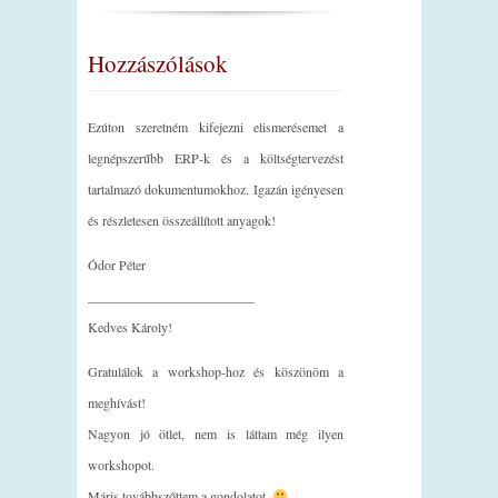
Hozzászólások
Ezúton szeretném kifejezni elismerésemet a
legnépszerűbb ERP-k és a költségtervezést
tartalmazó dokumentumokhoz. Igazán igényesen
és részletesen összeállított anyagok!
Ódor Péter
_________________________
Kedves Károly!
Gratulálok a workshop-hoz és köszönöm a
meghívást!
Nagyon jó ötlet, nem is láttam még ilyen
workshopot.
Máris továbbszőttem a gondolatot.