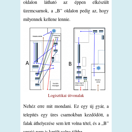
oldalon látható az éppen elkészült
üzemcsarnok, a „B” oldalon pedig az, hogy
milyennek kellene lennie.
Logisztikai útvonalak
Nehéz erre mit mondani. Ez egy új gyár, a
telepítés egy üres csarnokban kezdődött, a
falak áthelyezése sem lett volna tétel, és a „B”
verzió nem is került volna többe.