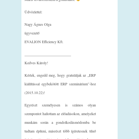
Üdvözlettel:
Nagy Ágnes Olga
ügyvezető
EVALION Efficiency Kft.
_________________________
Kedves Károly!
Kérlek, engedd meg, hogy gratuláljak az „ERP
kiállítással egybekötött ERP szeminárium”-hoz
(2015.10.22)!
Egyrészt személyesen is számos olyan
szempontot hallottam az előadásokon, amelyeket
munkám során a gondolkodásmódomba be
tudtam építeni, másrészt több ígéretesnek tűnő