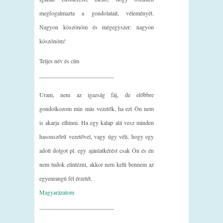
megfogalmazta a gondolatait, véleményét.
Nagyon köszönöm és mégegyszer: nagyon
köszönöm!
Teljes név és cím
_________________________
Uram, nem az igazság fáj, de előbbre
gondolkozom min más vezetők, ha ezt Ön nem
is akarja elhinni. Ha egy kalap alá vesz minden
hasonszőrű vezetővel, vagy úgy véli, hogy egy
adott dolgot pl. egy ajánlatkérést csak Ön és én
nem tudok elintézni, akkor nem kelti bennem az
egyenrangú fél érzetét.
Magyarázatom
_________________________