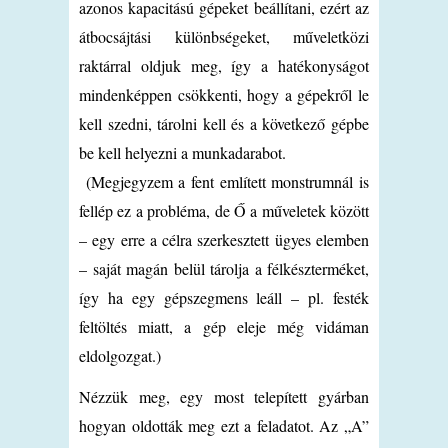
azonos kapacitású gépeket beállítani, ezért az
átbocsájtási különbségeket, műveletközi
raktárral oldjuk meg, így a hatékonyságot
mindenképpen csökkenti, hogy a gépekről le
kell szedni, tárolni kell és a következő gépbe
be kell helyezni a munkadarabot.
(Megjegyzem a fent említett monstrumnál is
fellép ez a probléma, de Ő a műveletek között
– egy erre a célra szerkesztett ügyes elemben
– saját magán belül tárolja a félkészterméket,
így ha egy gépszegmens leáll – pl. festék
feltöltés miatt, a gép eleje még vidáman
eldolgozgat.)
Nézzük meg, egy most telepített gyárban
hogyan oldották meg ezt a feladatot. Az „A”