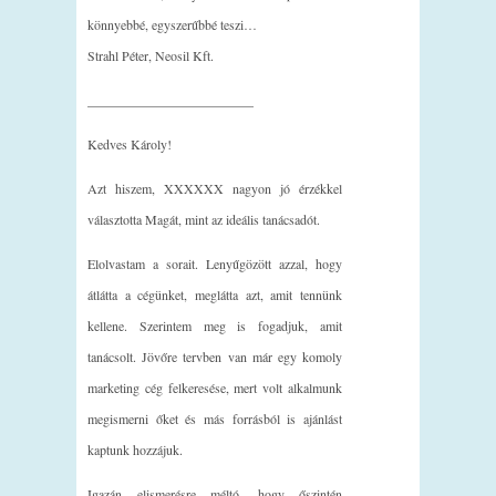
könnyebbé, egyszerűbbé teszi…
Strahl Péter, Neosil Kft.
_________________________
Kedves Károly!
Azt hiszem, XXXXXX nagyon jó érzékkel
választotta Magát, mint az ideális tanácsadót.
Elolvastam a sorait. Lenyűgözött azzal, hogy
átlátta a cégünket, meglátta azt, amit tennünk
kellene. Szerintem meg is fogadjuk, amit
tanácsolt. Jövőre tervben van már egy komoly
marketing cég felkeresése, mert volt alkalmunk
megismerni őket és más forrásból is ajánlást
kaptunk hozzájuk.
Igazán elismerésre méltó, hogy őszintén