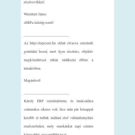
résztvevőkkel!
Wernitzer János
sERPa üzletágvezető
_________________________
Az https://erpcsere.hu oldalt olvasva szeretnék
gratulálni hozzá, mert ilyen részletes, objektív
megközelítéssel ritkán találkozni ebben a
témakörben.
Magánlevél
_________________________
Károly ERP szemináriuma, és tanácsadása
számunkra sikeres volt, hisz után pár hónappal
később el tudtuk indítani első vállalatirányítási
rendszerünket, mely munkánkat napi szinten
könnyebbé, egyszerűbbé teszi…