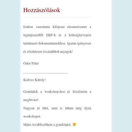
Hozzászólások
Ezúton szeretném kifejezni elismerésemet a
legnépszerűbb ERP-k és a költségtervezést
tartalmazó dokumentumokhoz. Igazán igényesen
és részletesen összeállított anyagok!
Ódor Péter
_________________________
Kedves Károly!
Gratulálok a workshop-hoz és köszönöm a
meghívást!
Nagyon jó ötlet, nem is láttam még ilyen
workshopot.
Máris továbbszőttem a gondolatot.