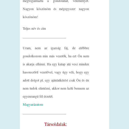
megfogalmazta a gondolatait, véleményét.
Nagyon köszönöm és mégegyszer: nagyon
köszönöm!
Teljes név és cím
_________________________
Uram, nem az igazság fáj, de előbbre
gondolkozom min más vezetők, ha ezt Ön nem
is akarja elhinni. Ha egy kalap alá vesz minden
hasonszőrű vezetővel, vagy úgy véli, hogy egy
adott dolgot pl. egy ajánlatkérést csak Ön és én
nem tudok elintézni, akkor nem kelti bennem az
egyenrangú fél érzetét.
Magyarázatom
_________________________
Társoldalak: