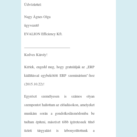
Üdvözlettel:
Nagy Ágnes Olga
ügyvezető
EVALION Efficiency Kft.
_________________________
Kedves Károly!
Kérlek, engedd meg, hogy gratuláljak az „ERP
kiállítással egybekötött ERP szeminárium”-hoz
(2015.10.22)!
Egyrészt személyesen is számos olyan
szempontot hallottam az előadásokon, amelyeket
munkám során a gondolkodásmódomba be
tudtam építeni, másrészt több ígéretesnek tűnő
üzleti tárgyalást is lebonyolítottunk a