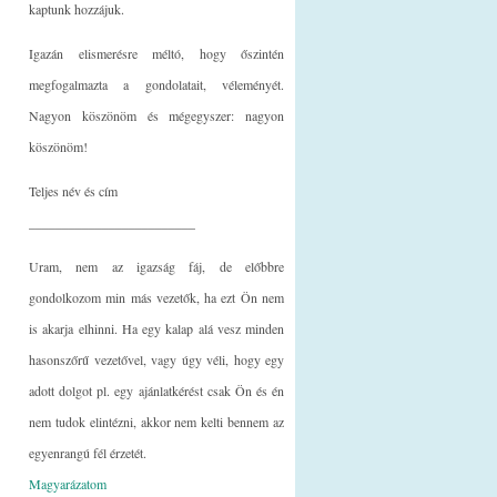
kaptunk hozzájuk.
Igazán elismerésre méltó, hogy őszintén
megfogalmazta a gondolatait, véleményét.
Nagyon köszönöm és mégegyszer: nagyon
köszönöm!
Teljes név és cím
_________________________
Uram, nem az igazság fáj, de előbbre
gondolkozom min más vezetők, ha ezt Ön nem
is akarja elhinni. Ha egy kalap alá vesz minden
hasonszőrű vezetővel, vagy úgy véli, hogy egy
adott dolgot pl. egy ajánlatkérést csak Ön és én
nem tudok elintézni, akkor nem kelti bennem az
egyenrangú fél érzetét.
Magyarázatom