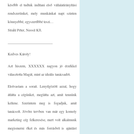
később el tudtuk indítani első vállalatirányítási
rendszerünket, mely munkánkat napi szinten
könnyebbé, egyszerűbbé teszi…
Strahl Péter, Neosil Kft.
_________________________
Kedves Károly!
Azt hiszem, XXXXXX nagyon jó érzékkel
választotta Magát, mint az ideális tanácsadót.
Elolvastam a sorait. Lenyűgözött azzal, hogy
átlátta a cégünket, meglátta azt, amit tennünk
kellene. Szerintem meg is fogadjuk, amit
tanácsolt. Jövőre tervben van már egy komoly
marketing cég felkeresése, mert volt alkalmunk
megismerni őket és más forrásból is ajánlást