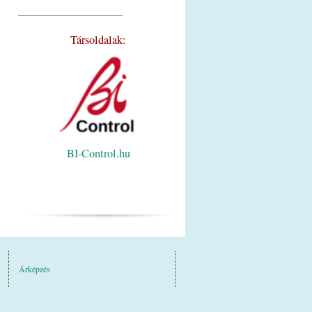
_________________________
Társoldalak:
BI-Control.hu
Árképzés