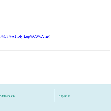
/in/k%C3%A1roly-kup%C3%A1n/
)
Adatvédelem
Kapcsolat