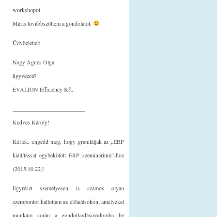
workshopot.
Máris továbbszőttem a gondolatot.
Üdvözlettel:
Nagy Ágnes Olga
ügyvezető
EVALION Efficiency Kft.
_________________________
Kedves Károly!
Kérlek, engedd meg, hogy gratuláljak az „ERP
kiállítással egybekötött ERP szeminárium”-hoz
(2015.10.22)!
Egyrészt személyesen is számos olyan
szempontot hallottam az előadásokon, amelyeket
munkám során a gondolkodásmódomba be