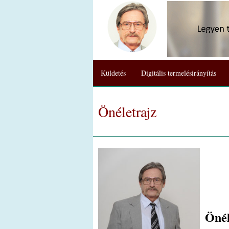
Küldetés
Digitális termelésirányítás
Önéletrajz
Önél