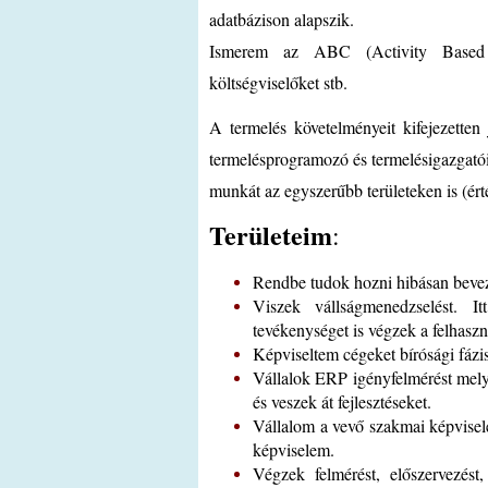
adatbázison alapszik.
Ismerem az ABC (Activity Based Cos
költségviselőket stb.
A termelés követelményeit kifejezetten
termelésprogramozó és termelésigazgatói
munkát az egyszerűbb területeken is (ért
Területeim
:
Rendbe tudok hozni hibásan bevez
Viszek vállságmenedzselést. I
tevékenységet is végzek a felhaszná
Képviseltem cégeket bírósági fázi
Vállalok ERP igényfelmérést mely
és veszek át fejlesztéseket.
Vállalom a vevő szakmai képvisele
képviselem.
Végzek felmérést, előszervezést