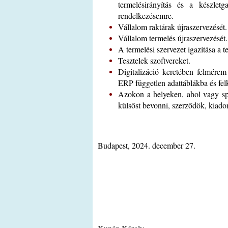
termelésirányítás és a készlet
rendelkezésemre.
Vállalom raktárak újraszervezését.
Vállalom termelés újraszervezését.
A termelési szervezet igazítása a 
Tesztelek szoftvereket.
Digitalizáció keretében felmére
ERP független adattáblákba és fel
Azokon a helyeken, ahol vagy spe
külsőst bevonni, szerződök, kiado
Budapest, 2024. december 27.
Digitáli
_______________