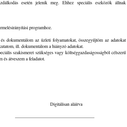
gazdálkodás esetén jelenik meg. Ehhez speciális eszközök állnak
termelésirányítási programhoz.
m és dokumentálom az üzleti folyamatokat, összegyűjtöm az adatokat
kutatom, ill. dokumentálom a hiányzó adatokat.
ciális szakismeret szükséges vagy költséggazdaságosságból célszerű
m és átveszem a feladatot.
san aláírva
____________________