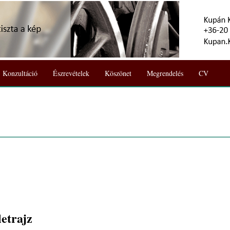
Konzultáció
Észrevételek
Köszönet
Megrendelés
CV
etrajz