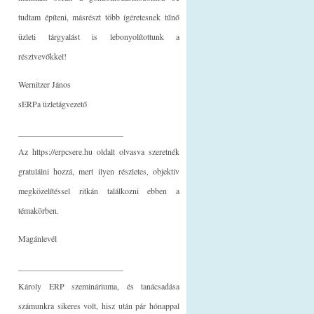
tudtam építeni, másrészt több ígéretesnek tűnő
üzleti tárgyalást is lebonyolítottunk a
résztvevőkkel!
Wernitzer János
sERPa üzletágvezető
_________________________
Az https://erpcsere.hu oldalt olvasva szeretnék
gratulálni hozzá, mert ilyen részletes, objektív
megközelítéssel ritkán találkozni ebben a
témakörben.
Magánlevél
_________________________
Károly ERP szemináriuma, és tanácsadása
számunkra sikeres volt, hisz után pár hónappal