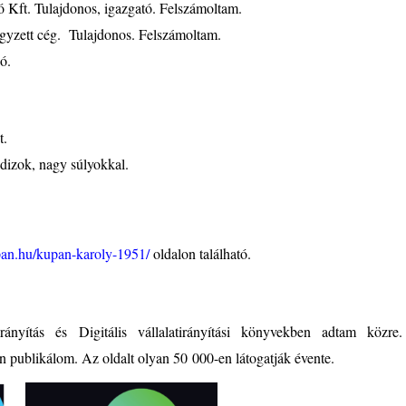
ó Kft. Tulajdonos, igazgató. Felszámoltam.
yzett cég. Tulajdonos. Felszámoltam.
ó.
.
ok, nagy súlyokkal.
upan.hu/kupan-karoly-1951/
oldalon található.
irányítás és Digitális vállalatirányítási könyvekben adtam közre.
n publikálom. Az oldalt olyan 50 000-en látogatják évente.