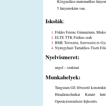
Közgazdász-matematikus lányom
5 lányunokám van.
Iskolák
:
Földes Ferenc Gimnázium, Misko
ELTE TTK Fizikus szak
BME Tervezési, Szervezési és Gyár
Nyíregyházi Tartalékos Tiszti Fői
Nyelvismeret:
angol – szakmai
Munkahelyek:
Tungsram GE félvezető konstruktőr,
Híradástechnikai Kutató Inté
Operációsrendszer fejlesztés.