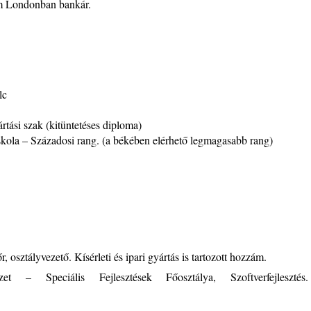
 Londonban bankár.
lc
tási szak (kitüntetéses diploma)
skola – Századosi rang. (a békében elérhető legmagasabb rang)
 osztályvezető. Kísérleti és ipari gyártás is tartozott hozzám.
zet – Speciális Fejlesztések Főosztálya, Szoftverfejlesztés.