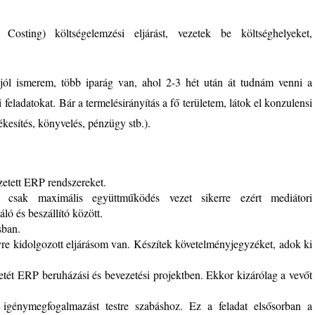
ting) költségelemzési eljárást, vezetek be költséghelyeket,
 jól ismerem, több iparág van, ahol 2-3 hét után át tudnám venni a
 feladatokat.
Bár a termelésirányítás a fő területem, látok el konzulensi
ékesítés, könyvelés, pénzügy stb.).
etett ERP rendszereket.
tt csak maximális együttműködés vezet sikerre ezért mediátori
ló és beszállító között.
sban.
re kidolgozott eljárásom van. Készítek követelményjegyzéket, adok ki
tét ERP beruházási és bevezetési projektben. Ekkor kizárólag a vevőt
, igénymegfogalmazást testre szabáshoz. Ez a feladat elsősorban a