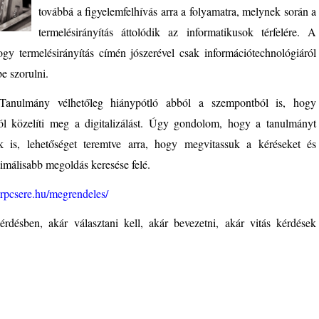
továbbá a figyelemfelhívás arra a folyamatra, melynek során a
termelésirányítás áttolódik az informatikusok térfelére. A
gy termelésirányítás címén jószerével csak információtechnológiáról
e szorulni.
e-Tanulmány vélhetőleg hiánypótló abból a szempontból is, hogy
láról közelíti meg a digitalizálást. Úgy gondolom, hogy a tanulmányt
ok is, lehetőséget teremtve arra, hogy megvitassuk a kéréseket és
imálisabb megoldás keresése felé.
/erpcsere.hu/megrendeles/
désben, akár választani kell, akár bevezetni, akár vitás kérdések