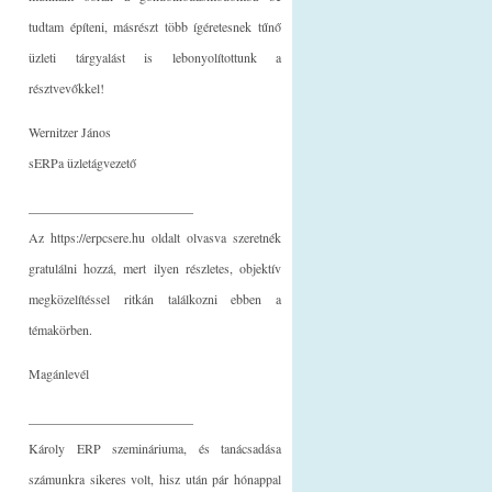
tudtam építeni, másrészt több ígéretesnek tűnő
üzleti tárgyalást is lebonyolítottunk a
résztvevőkkel!
Wernitzer János
sERPa üzletágvezető
_________________________
Az https://erpcsere.hu oldalt olvasva szeretnék
gratulálni hozzá, mert ilyen részletes, objektív
megközelítéssel ritkán találkozni ebben a
témakörben.
Magánlevél
_________________________
Károly ERP szemináriuma, és tanácsadása
számunkra sikeres volt, hisz után pár hónappal