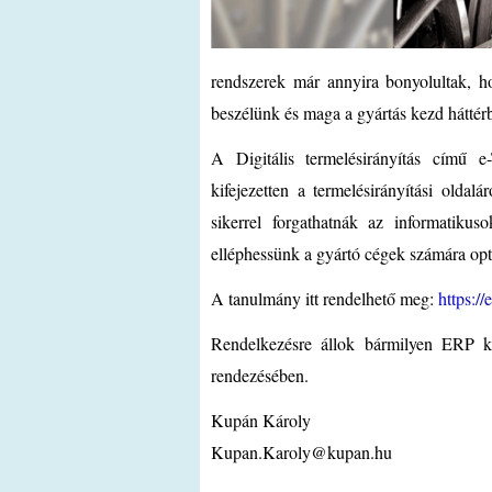
rendszerek már annyira bonyolultak, ho
beszélünk és maga a gyártás kezd háttérb
A Digitális termelésirányítás című 
kifejezetten a termelésirányítási olda
sikerrel forgathatnák az informatikus
elléphessünk a gyártó cégek számára opt
A tanulmány itt rendelhető meg:
https:/
Rendelkezésre állok bármilyen ERP kér
rendezésében.
Kupán Károly
Kupan.Karoly@kupan.hu