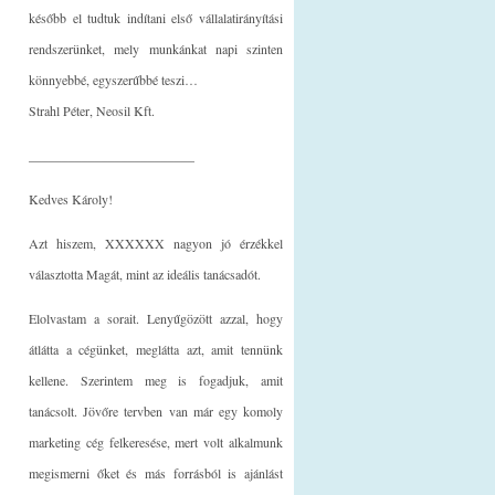
később el tudtuk indítani első vállalatirányítási
rendszerünket, mely munkánkat napi szinten
könnyebbé, egyszerűbbé teszi…
Strahl Péter, Neosil Kft.
_________________________
Kedves Károly!
Azt hiszem, XXXXXX nagyon jó érzékkel
választotta Magát, mint az ideális tanácsadót.
Elolvastam a sorait. Lenyűgözött azzal, hogy
átlátta a cégünket, meglátta azt, amit tennünk
kellene. Szerintem meg is fogadjuk, amit
tanácsolt. Jövőre tervben van már egy komoly
marketing cég felkeresése, mert volt alkalmunk
megismerni őket és más forrásból is ajánlást