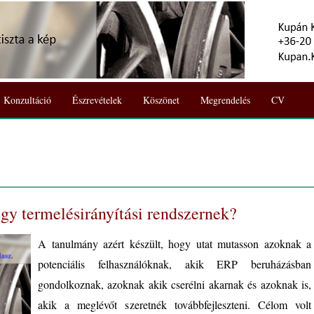
Konzultáció
Észrevételek
Köszönet
Megrendelés
CV
egy termelésirányítási rendszernek?
A tanulmány azért készült, hogy utat mutasson azoknak a
potenciális felhasználóknak, akik ERP beruházásban
gondolkoznak, azoknak akik cserélni akarnak és azoknak is,
akik a meglévőt szeretnék továbbfejleszteni. Célom volt