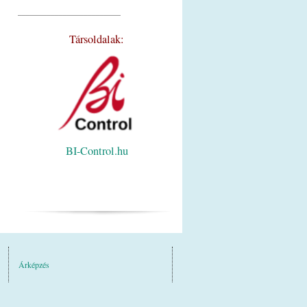
_________________________
Társoldalak:
BI-Control.hu
Árképzés