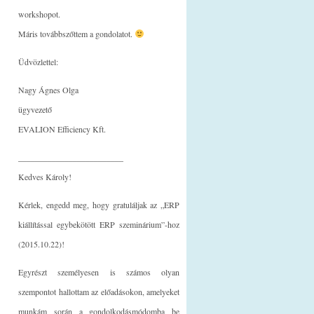
workshopot.
Máris továbbszőttem a gondolatot.
Üdvözlettel:
Nagy Ágnes Olga
ügyvezető
EVALION Efficiency Kft.
_________________________
Kedves Károly!
Kérlek, engedd meg, hogy gratuláljak az „ERP
kiállítással egybekötött ERP szeminárium”-hoz
(2015.10.22)!
Egyrészt személyesen is számos olyan
szempontot hallottam az előadásokon, amelyeket
munkám során a gondolkodásmódomba be