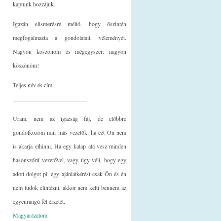
kaptunk hozzájuk.
Igazán elismerésre méltó, hogy őszintén
megfogalmazta a gondolatait, véleményét.
Nagyon köszönöm és mégegyszer: nagyon
köszönöm!
Teljes név és cím
_________________________
Uram, nem az igazság fáj, de előbbre
gondolkozom min más vezetők, ha ezt Ön nem
is akarja elhinni. Ha egy kalap alá vesz minden
hasonszőrű vezetővel, vagy úgy véli, hogy egy
adott dolgot pl. egy ajánlatkérést csak Ön és én
nem tudok elintézni, akkor nem kelti bennem az
egyenrangú fél érzetét.
Magyarázatom