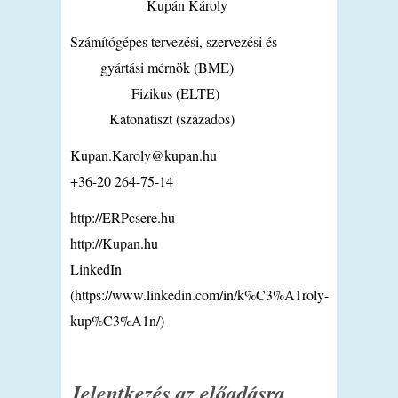
Kupán Károly
Számítógépes tervezési, szervezési és
gyártási mérnök (BME)
Fizikus (ELTE)
Katonatiszt (százados)
Kupan.Karoly@kupan.hu
+36-20 264-75-14
http://ERPcsere.hu
http://Kupan.hu
LinkedIn
(https://www.linkedin.com/in/k%C3%A1roly-
kup%C3%A1n/)
Jelentkezés az előadásra