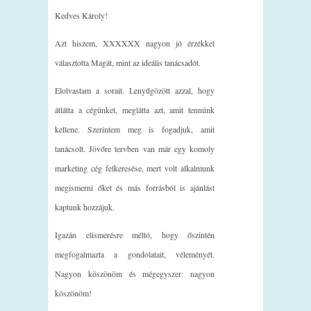
Kedves Károly!
Azt hiszem, XXXXXX nagyon jó érzékkel
választotta Magát, mint az ideális tanácsadót.
Elolvastam a sorait. Lenyűgözött azzal, hogy
átlátta a cégünket, meglátta azt, amit tennünk
kellene. Szerintem meg is fogadjuk, amit
tanácsolt. Jövőre tervben van már egy komoly
marketing cég felkeresése, mert volt alkalmunk
megismerni őket és más forrásból is ajánlást
kaptunk hozzájuk.
Igazán elismerésre méltó, hogy őszintén
megfogalmazta a gondolatait, véleményét.
Nagyon köszönöm és mégegyszer: nagyon
köszönöm!