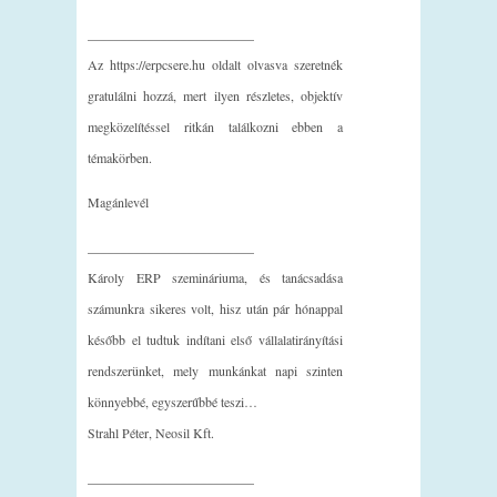
_________________________
Az https://erpcsere.hu oldalt olvasva szeretnék
gratulálni hozzá, mert ilyen részletes, objektív
megközelítéssel ritkán találkozni ebben a
témakörben.
Magánlevél
_________________________
Károly ERP szemináriuma, és tanácsadása
számunkra sikeres volt, hisz után pár hónappal
később el tudtuk indítani első vállalatirányítási
rendszerünket, mely munkánkat napi szinten
könnyebbé, egyszerűbbé teszi…
Strahl Péter, Neosil Kft.
_________________________