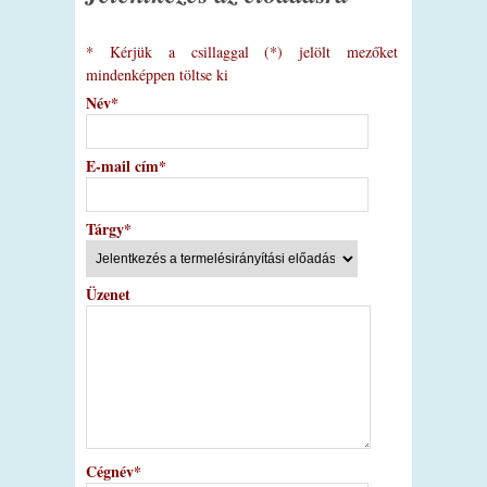
*
Kérjük a csillaggal (*) jelölt mezőket
mindenképpen töltse ki
Név
*
E-mail cím
*
Tárgy
*
Üzenet
Cégnév
*