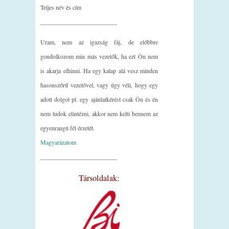
Teljes név és cím
_________________________
Uram, nem az igazság fáj, de előbbre
gondolkozom min más vezetők, ha ezt Ön nem
is akarja elhinni. Ha egy kalap alá vesz minden
hasonszőrű vezetővel, vagy úgy véli, hogy egy
adott dolgot pl. egy ajánlatkérést csak Ön és én
nem tudok elintézni, akkor nem kelti bennem az
egyenrangú fél érzetét.
Magyarázatom
_________________________
Társoldalak: