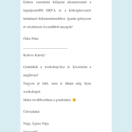
Ezúton szeretném kifejezni elismerésemet a
legnépszerűbb ERP-k és a költségtervezést
tartalmazó dokumentumokhoz. Igazán igényesen
és részletesen összeállított anyagok!
Ódor Péter
_________________________
Kedves Károly!
Gratulálok a workshop-hoz és köszönöm a
meghívást!
Nagyon jó ötlet, nem is láttam még ilyen
workshopot.
Máris továbbszőttem a gondolatot.
Üdvözlettel:
Nagy Ágnes Olga
ügyvezető