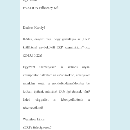
EVALION Efficiency Kft.
_________________________
Kedves Károly!
Kérlek, engedd meg, hogy gratuláljak az „ERP
kiállítással egybekötött ERP szeminárium”-hoz
(2015.10.22)!
Egyrészt személyesen is számos olyan
szempontot hallottam az előadásokon, amelyeket
munkám során a gondolkodásmódomba be
tudtam építeni, másrészt több ígéretesnek tűnő
üzleti tárgyalást is lebonyolítottunk a
résztvevőkkel!
Wernitzer János
sERPa üzletágvezető