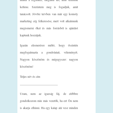
kellene. Szerintem meg is fogadjuk, amit
tanácsolt. Jövőre tervben van már egy komoly
marketing cég felkeresése, mert volt alkalmunk
megismerni őket és más forrásból is ajánlást
kaptunk hozzájuk.
Igazán elismerésre méltó, hogy őszintén
megfogalmazta a gondolatait, véleményét.
Nagyon köszönöm és mégegyszer: nagyon
köszönöm!
Teljes név és cím
_________________________
Uram, nem az igazság fáj, de előbbre
gondolkozom min más vezetők, ha ezt Ön nem
is akarja elhinni. Ha egy kalap alá vesz minden