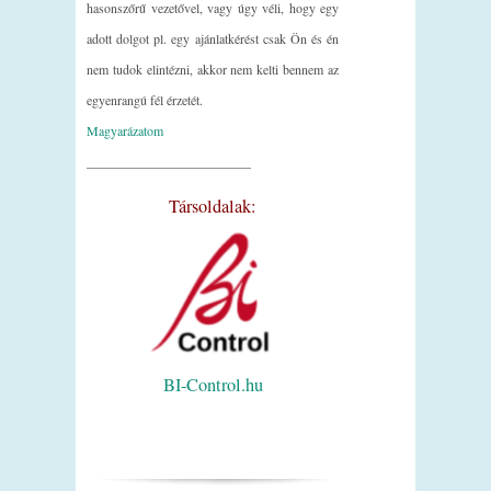
hasonszőrű vezetővel, vagy úgy véli, hogy egy
adott dolgot pl. egy ajánlatkérést csak Ön és én
nem tudok elintézni, akkor nem kelti bennem az
egyenrangú fél érzetét.
Magyarázatom
_________________________
Társoldalak:
BI-Control.hu