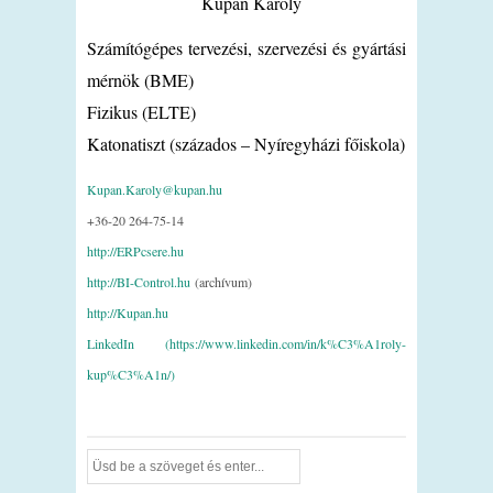
Kupán Károly
Számítógépes tervezési, szervezési és gyártási
mérnök (BME)
Fizikus (ELTE)
Katonatiszt (százados – Nyíregyházi főiskola)
Kupan.Karoly@kupan.hu
+36-20 264-75-14
http://ERPcsere.hu
http://BI-Control.hu
(archívum)
http://Kupan.hu
LinkedIn (https://www.linkedin.com/in/k%C3%A1roly-
kup%C3%A1n/)