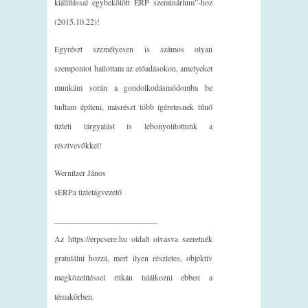
kiállítással egybekötött ERP szeminárium”-hoz
(2015.10.22)!
Egyrészt személyesen is számos olyan
szempontot hallottam az előadásokon, amelyeket
munkám során a gondolkodásmódomba be
tudtam építeni, másrészt több ígéretesnek tűnő
üzleti tárgyalást is lebonyolítottunk a
résztvevőkkel!
Wernitzer János
sERPa üzletágvezető
_________________________
Az https://erpcsere.hu oldalt olvasva szeretnék
gratulálni hozzá, mert ilyen részletes, objektív
megközelítéssel ritkán találkozni ebben a
témakörben.