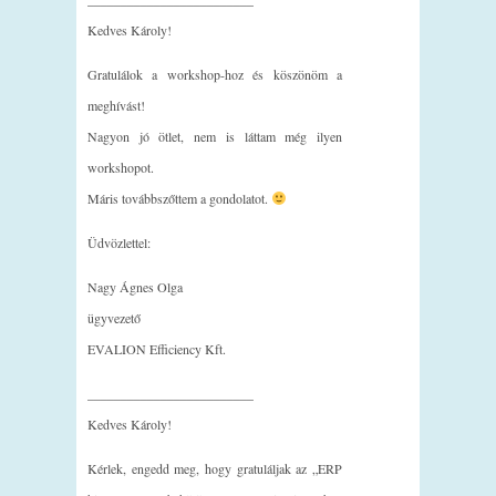
Kedves Károly!
Gratulálok a workshop-hoz és köszönöm a
meghívást!
Nagyon jó ötlet, nem is láttam még ilyen
workshopot.
Máris továbbszőttem a gondolatot.
Üdvözlettel:
Nagy Ágnes Olga
ügyvezető
EVALION Efficiency Kft.
_________________________
Kedves Károly!
Kérlek, engedd meg, hogy gratuláljak az „ERP