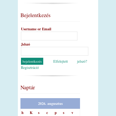
Bejelentkezés
Username or Email
Jelszó
Elfelejtett jelszó?
Regisztráció
Naptár
2026. augusztus
h
K
s
c
p
s
v