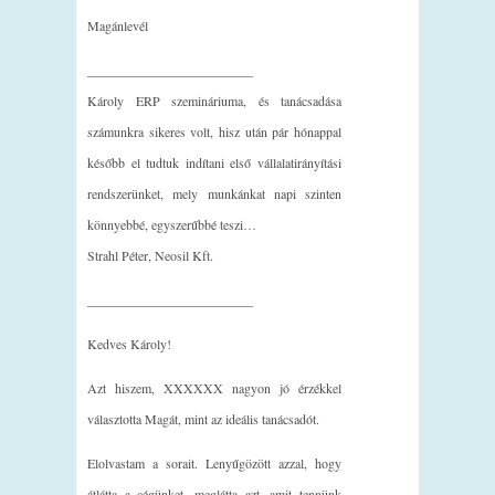
Magánlevél
_________________________
Károly ERP szemináriuma, és tanácsadása
számunkra sikeres volt, hisz után pár hónappal
később el tudtuk indítani első vállalatirányítási
rendszerünket, mely munkánkat napi szinten
könnyebbé, egyszerűbbé teszi…
Strahl Péter, Neosil Kft.
_________________________
Kedves Károly!
Azt hiszem, XXXXXX nagyon jó érzékkel
választotta Magát, mint az ideális tanácsadót.
Elolvastam a sorait. Lenyűgözött azzal, hogy
átlátta a cégünket, meglátta azt, amit tennünk