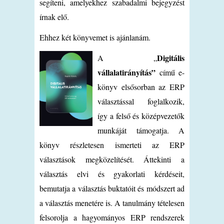
segíteni, amelyekhez szabadalmi bejegyzést
írnak elő.
Ehhez két könyvemet is ajánlanám.
Digitális
A „
vállalatirányítás”
című e-
könyv elsősorban az ERP
választással foglalkozik,
így a felső és középvezetők
munkáját támogatja.
A
könyv részletesen ismerteti az ERP
választások megközelítését. Áttekinti a
választás elvi és gyakorlati kérdéseit,
bemutatja a választás buktatóit és módszert ad
a választás menetére is. A tanulmány tételesen
felsorolja a hagyományos ERP rendszerek