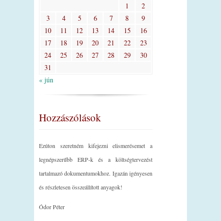
1
2
3
4
5
6
7
8
9
10
11
12
13
14
15
16
17
18
19
20
21
22
23
24
25
26
27
28
29
30
31
« jún
Hozzászólások
Ezúton szeretném kifejezni elismerésemet a
legnépszerűbb ERP-k és a költségtervezést
tartalmazó dokumentumokhoz. Igazán igényesen
és részletesen összeállított anyagok!
Ódor Péter
_________________________