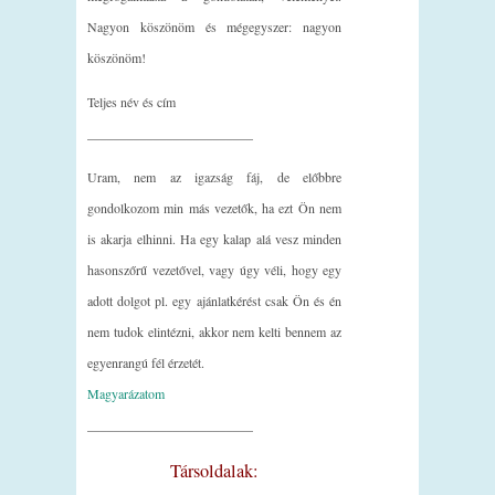
Nagyon köszönöm és mégegyszer: nagyon
köszönöm!
Teljes név és cím
_________________________
Uram, nem az igazság fáj, de előbbre
gondolkozom min más vezetők, ha ezt Ön nem
is akarja elhinni. Ha egy kalap alá vesz minden
hasonszőrű vezetővel, vagy úgy véli, hogy egy
adott dolgot pl. egy ajánlatkérést csak Ön és én
nem tudok elintézni, akkor nem kelti bennem az
egyenrangú fél érzetét.
Magyarázatom
_________________________
Társoldalak: