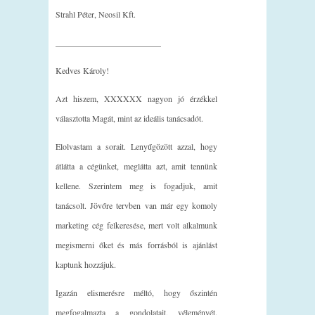
Strahl Péter, Neosil Kft.
_________________________
Kedves Károly!
Azt hiszem, XXXXXX nagyon jó érzékkel
választotta Magát, mint az ideális tanácsadót.
Elolvastam a sorait. Lenyűgözött azzal, hogy
átlátta a cégünket, meglátta azt, amit tennünk
kellene. Szerintem meg is fogadjuk, amit
tanácsolt. Jövőre tervben van már egy komoly
marketing cég felkeresése, mert volt alkalmunk
megismerni őket és más forrásból is ajánlást
kaptunk hozzájuk.
Igazán elismerésre méltó, hogy őszintén
megfogalmazta a gondolatait, véleményét.