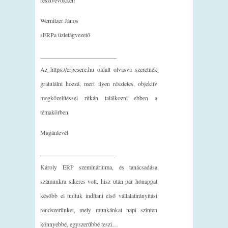
résztvevőkkel!
Wernitzer János
sERPa üzletágvezető
_________________________
Az https://erpcsere.hu oldalt olvasva szeretnék
gratulálni hozzá, mert ilyen részletes, objektív
megközelítéssel ritkán találkozni ebben a
témakörben.
Magánlevél
_________________________
Károly ERP szemináriuma, és tanácsadása
számunkra sikeres volt, hisz után pár hónappal
később el tudtuk indítani első vállalatirányítási
rendszerünket, mely munkánkat napi szinten
könnyebbé, egyszerűbbé teszi…