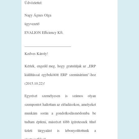
Üdvözlettel:
Nagy Ágnes Olga
ügyvezető
EVALION Efficiency Kft.
_________________________
Kedves Károly!
Kérlek, engedd meg, hogy gratuláljak az „ERP
kiállítással egybekötött ERP szeminárium”-hoz
(2015.10.22)!
Egyrészt személyesen is számos olyan
szempontot hallottam az előadásokon, amelyeket
munkám során a gondolkodásmódomba be
tudtam építeni, másrészt több ígéretesnek tűnő
üzleti tárgyalást is lebonyolítottunk a