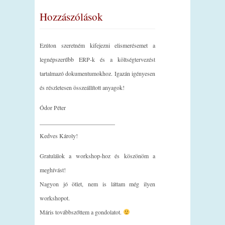
Hozzászólások
Ezúton szeretném kifejezni elismerésemet a
legnépszerűbb ERP-k és a költségtervezést
tartalmazó dokumentumokhoz. Igazán igényesen
és részletesen összeállított anyagok!
Ódor Péter
_________________________
Kedves Károly!
Gratulálok a workshop-hoz és köszönöm a
meghívást!
Nagyon jó ötlet, nem is láttam még ilyen
workshopot.
Máris továbbszőttem a gondolatot.