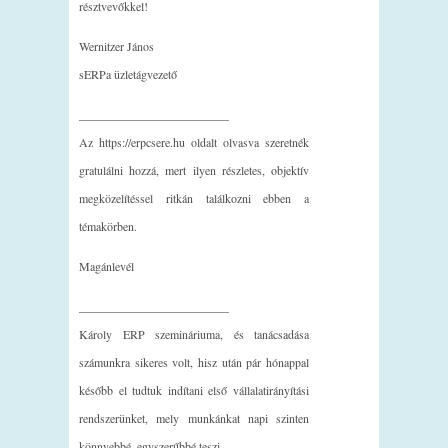
résztvevőkkel!
Wernitzer János
sERPa üzletágvezető
_________________________
Az https://erpcsere.hu oldalt olvasva szeretnék
gratulálni hozzá, mert ilyen részletes, objektív
megközelítéssel ritkán találkozni ebben a
témakörben.
Magánlevél
_________________________
Károly ERP szemináriuma, és tanácsadása
számunkra sikeres volt, hisz után pár hónappal
később el tudtuk indítani első vállalatirányítási
rendszerünket, mely munkánkat napi szinten
könnyebbé, egyszerűbbé teszi…