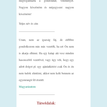
megfogalmazta a gondolatait, véleményét.
Nagyon köszönöm és mégegyszer: nagyon
köszönöm!
Teljes név és cím
_________________________
Uram, nem az igazság fáj, de előbbre
gondolkozom min más vezetők, ha ezt Ön nem
is akarja elhinni. Ha egy kalap alá vesz minden
hasonszőrű vezetővel, vagy úgy véli, hogy egy
adott dolgot pl. egy ajánlatkérést csak Ön és én
nem tudok elintézni, akkor nem kelti bennem az
egyenrangú fél érzetét.
Magyarázatom
_________________________
Társoldalak: