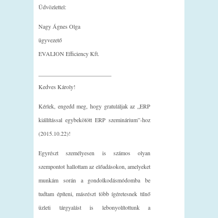
Üdvözlettel:
Nagy Ágnes Olga
ügyvezető
EVALION Efficiency Kft.
_________________________
Kedves Károly!
Kérlek, engedd meg, hogy gratuláljak az „ERP
kiállítással egybekötött ERP szeminárium”-hoz
(2015.10.22)!
Egyrészt személyesen is számos olyan
szempontot hallottam az előadásokon, amelyeket
munkám során a gondolkodásmódomba be
tudtam építeni, másrészt több ígéretesnek tűnő
üzleti tárgyalást is lebonyolítottunk a