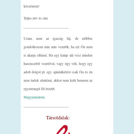
köszönöm!
Teljes név és cím
_________________________
Uram, nem az igazság fáj, de előbbre
gondolkozom min más vezetők, ha ezt Ön nem
is akarja elhinni. Ha egy kalap alá vesz minden
hasonszőrű vezetővel, vagy úgy véli, hogy egy
adott dolgot pl. egy ajánlatkérést csak Ön és én
nem tudok elintézni, akkor nem kelti bennem az
egyenrangú fél érzetét.
Magyarázatom
_________________________
Társoldalak: