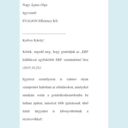
Nagy Ágnes Olga
ügyvezető
EVALION Efficiency Kft.
_________________________
Kedves Károly!
Kérlek, engedd meg, hogy gratuláljak az „ERP
kiállítással egybekötött ERP szeminárium”-hoz
(2015.10.22)!
Egyrészt személyesen is számos olyan
szempontot hallottam az előadásokon, amelyeket
munkám során a gondolkodásmódomba be
tudtam építeni, másrészt több ígéretesnek tűnő
üzleti tárgyalást is lebonyolítottunk a
résztvevőkkel!