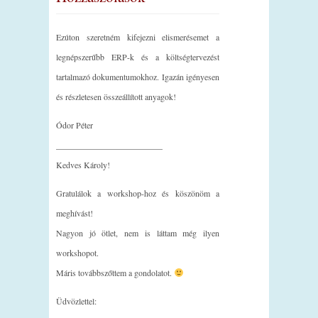
Ezúton szeretném kifejezni elismerésemet a
legnépszerűbb ERP-k és a költségtervezést
tartalmazó dokumentumokhoz. Igazán igényesen
és részletesen összeállított anyagok!
Ódor Péter
_________________________
Kedves Károly!
Gratulálok a workshop-hoz és köszönöm a
meghívást!
Nagyon jó ötlet, nem is láttam még ilyen
workshopot.
Máris továbbszőttem a gondolatot.
Üdvözlettel: