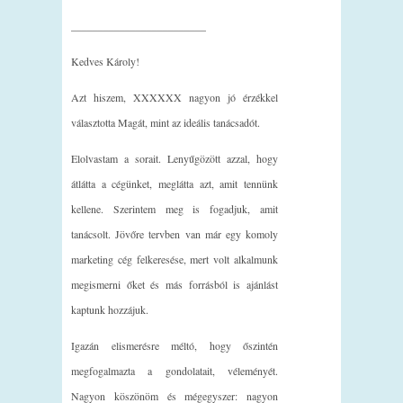
_________________________
Kedves Károly!
Azt hiszem, XXXXXX nagyon jó érzékkel
választotta Magát, mint az ideális tanácsadót.
Elolvastam a sorait. Lenyűgözött azzal, hogy
átlátta a cégünket, meglátta azt, amit tennünk
kellene. Szerintem meg is fogadjuk, amit
tanácsolt. Jövőre tervben van már egy komoly
marketing cég felkeresése, mert volt alkalmunk
megismerni őket és más forrásból is ajánlást
kaptunk hozzájuk.
Igazán elismerésre méltó, hogy őszintén
megfogalmazta a gondolatait, véleményét.
Nagyon köszönöm és mégegyszer: nagyon