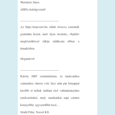
Wernitzer János
sERPa üzletágvezető
_________________________
Az https://erpcsere.hu oldalt olvasva szeretnék
gratulálni hozzá, mert ilyen részletes, objektív
megközelítéssel ritkán találkozni ebben a
témakörben.
Magánlevél
_________________________
Károly ERP szemináriuma, és tanácsadása
számunkra sikeres volt, hisz után pár hónappal
később el tudtuk indítani első vállalatirányítási
rendszerünket, mely munkánkat napi szinten
könnyebbé, egyszerűbbé teszi…
Strahl Péter, Neosil Kft.