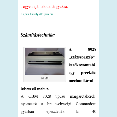
Tegyen ajánlatot a tárgyakra.
Kupan.Karoly@kupan.hu
Számítástechnika
A 8028
„százszorszép”
keréknyomtató
egy precíziós
80 eFt
mechanikával
felszerelt eszköz.
A CBM 8028 típusú margarétakerék-
nyomtatót a braunschweigi Commodore
gyárban fejlesztették ki. 40