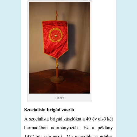
10 eFt
Szocialista brigád zászló
A szocialista brigád zászlókat a 40 év első két
harmadában adományozták. Ez a példány
1977-ből származik. Ma nagyobb az értéke,