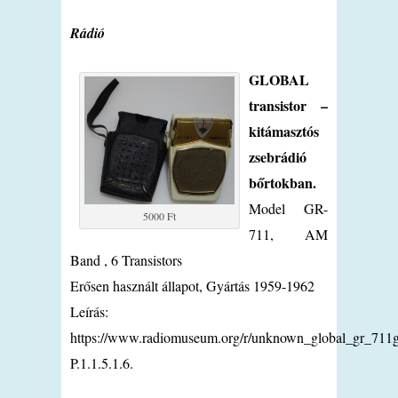
Rádió
GLOBAL
transistor –
kitámasztós
zsebrádió
bőrtokban.
Model GR-
5000 Ft
711, AM
Band , 6 Transistors
Erősen használt állapot, Gyártás 1959-1962
Leírás:
https://www.radiomuseum.org/r/unknown_global_gr_711g
P.1.1.5.1.6.