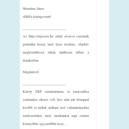
Wernitzer János
sERPa üzletágvezető
_________________________
Az https://erpcsere.hu oldalt olvasva szeretnék
gratulálni hozzá, mert ilyen részletes, objektív
megközelítéssel ritkán találkozni ebben a
témakörben.
Magánlevél
_________________________
Károly ERP szemináriuma, és tanácsadása
számunkra sikeres volt, hisz után pár hónappal
később el tudtuk indítani első vállalatirányítási
rendszerünket, mely munkánkat napi szinten
könnyebbé, egyszerűbbé teszi…