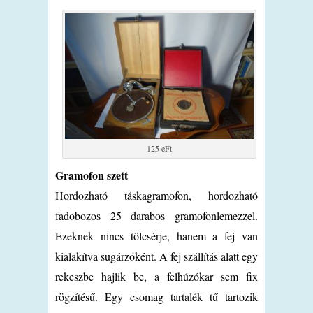
125 eFt
Gramofon szett
Hordozható táskagramofon, hordozható
fadobozos 25 darabos gramofonlemezzel.
Ezeknek nincs tölcsérje, hanem a fej van
kialakítva sugárzóként. A fej szállítás alatt egy
rekeszbe hajlik be, a felhúzókar sem fix
rögzítésű. Egy csomag tartalék tű tartozik