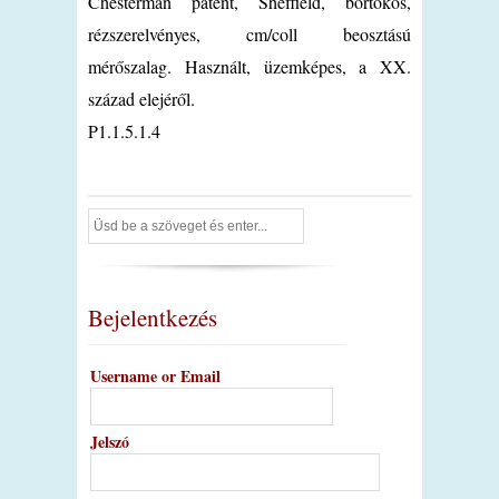
Chesterman patent, Sheffield, bőrtokos,
rézszerelvényes, cm/coll beosztású
mérőszalag. Használt, üzemképes, a XX.
század elejéről.
P1.1.5.1.4
Bejelentkezés
Username or Email
Jelszó