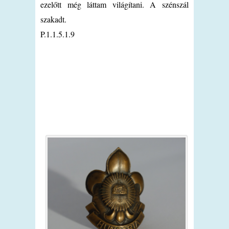
ezelőtt még láttam világítani. A szénszál
szakadt.
P.1.1.5.1.9