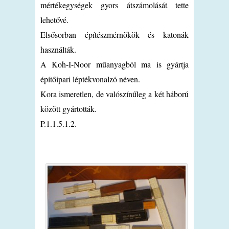
mértékegységek gyors átszámolását tette
lehetővé.
Elsősorban építészmérnökök és katonák
használták.
A Koh-I-Noor műanyagból ma is gyártja
építőipari léptékvonalzó néven.
Kora ismeretlen, de valószínűleg a két háború
között gyártották.
P.1.1.5.1.2.