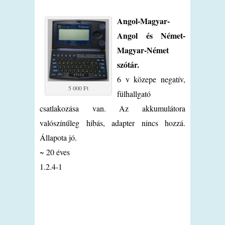
Angol-Magyar-
Angol és Német-
Magyar-Német
szótár.
6 v közepe negatív,
5 000 Ft
fülhallgató
csatlakozása van. Az akkumulátora
valószínűleg hibás, adapter nincs hozzá.
Állapota jó.
~ 20 éves
1.2.4-1