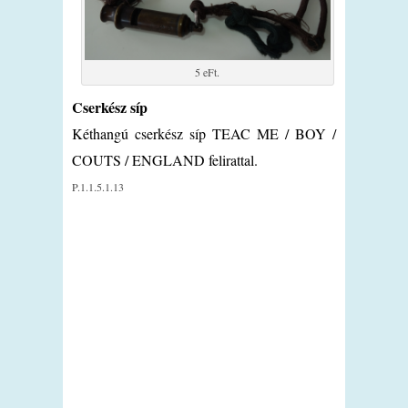
5 eFt.
Cserkész síp
Kéthangú cserkész síp TEAC ME / BOY /
COUTS / ENGLAND felirattal.
P.1.1.5.1.13