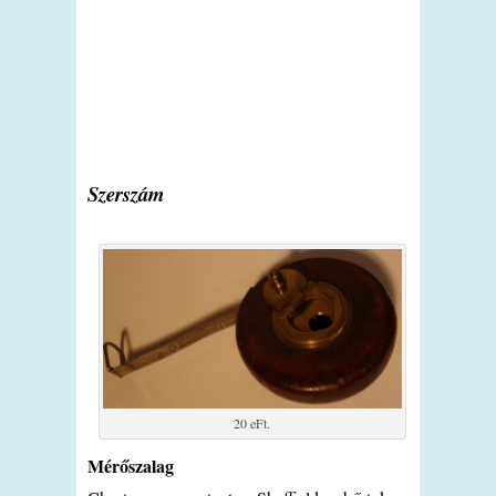
Szerszám
20 eFt.
Mérőszalag