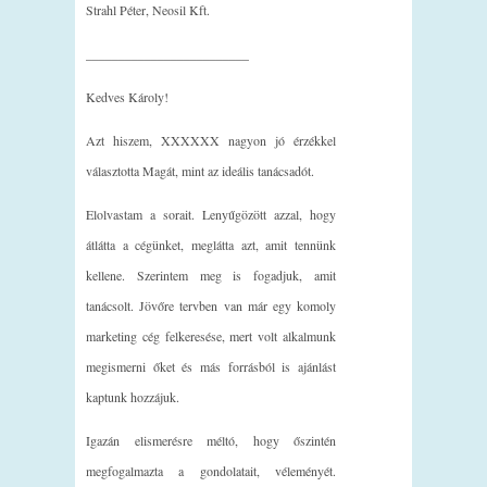
Strahl Péter, Neosil Kft.
_________________________
Kedves Károly!
Azt hiszem, XXXXXX nagyon jó érzékkel
választotta Magát, mint az ideális tanácsadót.
Elolvastam a sorait. Lenyűgözött azzal, hogy
átlátta a cégünket, meglátta azt, amit tennünk
kellene. Szerintem meg is fogadjuk, amit
tanácsolt. Jövőre tervben van már egy komoly
marketing cég felkeresése, mert volt alkalmunk
megismerni őket és más forrásból is ajánlást
kaptunk hozzájuk.
Igazán elismerésre méltó, hogy őszintén
megfogalmazta a gondolatait, véleményét.