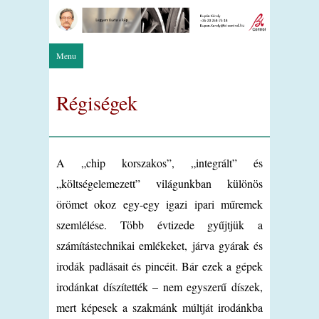
Menu
Régiségek
A „chip korszakos”, „integrált” és
„költségelemezett” világunkban különös
örömet okoz egy-egy igazi ipari műremek
szemlélése. Több évtizede gyűjtjük a
számítástechnikai emlékeket, járva gyárak és
irodák padlásait és pincéit. Bár ezek a gépek
irodánkat díszítették – nem egyszerű díszek,
mert képesek a szakmánk múltját irodánkba