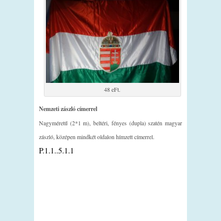
48 eFt.
Nemzeti zászló címerrel
Nagyméretű (2*1 m), beltéri, fényes (dupla) szatén magyar
zászló, középen mindkét oldalon hímzett címerrel.
P.1.1..5.1.1