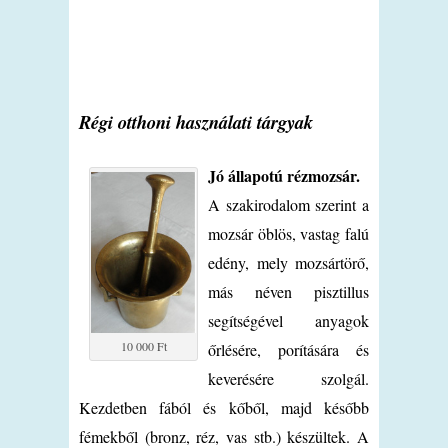
Régi otthoni használati tárgyak
Jó állapotú rézmozsár.
A szakirodalom szerint a
mozsár öblös, vastag falú
edény, mely mozsártörő,
más néven pisztillus
segítségével anyagok
10 000 Ft
őrlésére, porítására és
keverésére szolgál.
Kezdetben fából és kőből, majd később
fémekből (bronz, réz, vas stb.) készültek. A