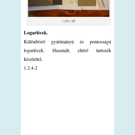
1 eFt / db
Logarlécek.
Különböző gyártmányú és pontosságú
logarlécek. Használt, eltérő tartozék
készlettel.
1.2.4-2