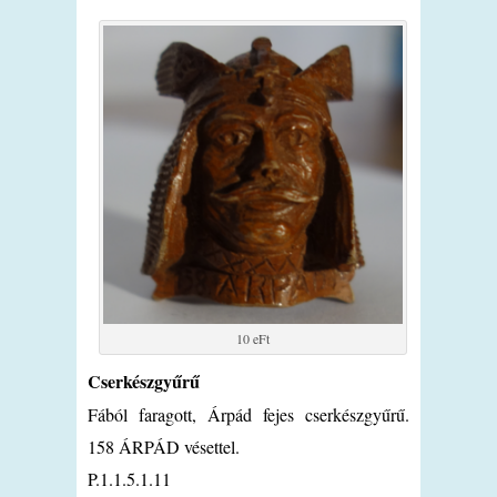
10 eFt
Cserkészgyűrű
Fából faragott, Árpád fejes cserkészgyűrű.
158 ÁRPÁD vésettel.
P.1.1.5.1.11