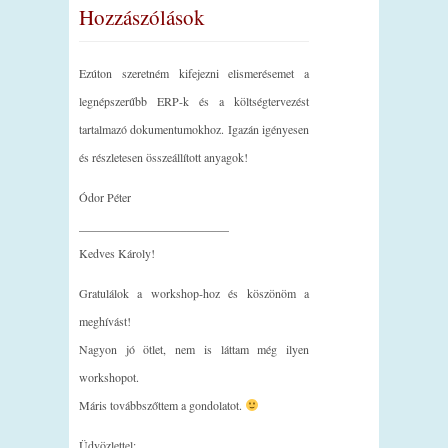
Hozzászólások
Ezúton szeretném kifejezni elismerésemet a
legnépszerűbb ERP-k és a költségtervezést
tartalmazó dokumentumokhoz. Igazán igényesen
és részletesen összeállított anyagok!
Ódor Péter
_________________________
Kedves Károly!
Gratulálok a workshop-hoz és köszönöm a
meghívást!
Nagyon jó ötlet, nem is láttam még ilyen
workshopot.
Máris továbbszőttem a gondolatot.
Üdvözlettel: