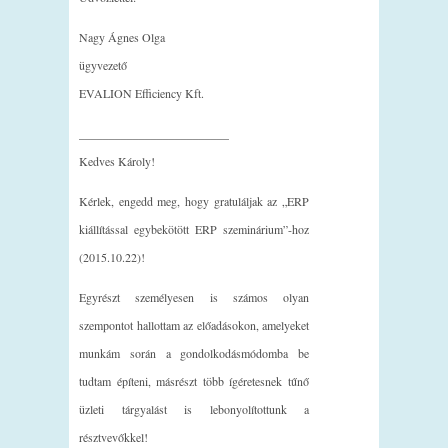
Nagy Ágnes Olga
ügyvezető
EVALION Efficiency Kft.
_________________________
Kedves Károly!
Kérlek, engedd meg, hogy gratuláljak az „ERP
kiállítással egybekötött ERP szeminárium”-hoz
(2015.10.22)!
Egyrészt személyesen is számos olyan
szempontot hallottam az előadásokon, amelyeket
munkám során a gondolkodásmódomba be
tudtam építeni, másrészt több ígéretesnek tűnő
üzleti tárgyalást is lebonyolítottunk a
résztvevőkkel!