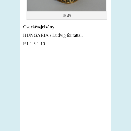
10 eFt
Cserkészjelvény
HUNGARIA / Ludvig felirattal.
P.1.1.5.1.10