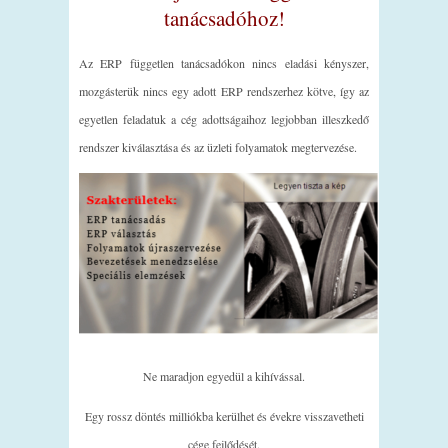
tanácsadóhoz!
Az ERP független tanácsadókon nincs eladási kényszer,
mozgásterük nincs egy adott ERP rendszerhez kötve, így az
egyetlen feladatuk a cég adottságaihoz legjobban illeszkedő
rendszer kiválasztása és az üzleti folyamatok megtervezése.
Ne maradjon egyedül a kihívással.
Egy rossz döntés milliókba kerülhet és évekre visszavetheti
cége fejlődését.