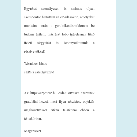
Egyrészt személyesen is számos olyan
szempontot hallottam az előadásokon, amelyeket
munkám során a gondolkodásmódomba be
tudtam építeni, másrészt több ígéretesnek tűnő
üzleti tárgyalást is lebonyolítottunk a
résztvevőkkel!
Wernitzer János
sERPa üzletágvezető
_________________________
Az https://erpcsere.hu oldalt olvasva szeretnék
gratulálni hozzá, mert ilyen részletes, objektív
megközelítéssel ritkán találkozni ebben a
témakörben.
Magánlevél