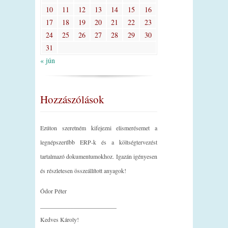
10
11
12
13
14
15
16
17
18
19
20
21
22
23
24
25
26
27
28
29
30
31
« jún
Hozzászólások
Ezúton szeretném kifejezni elismerésemet a
legnépszerűbb ERP-k és a költségtervezést
tartalmazó dokumentumokhoz. Igazán igényesen
és részletesen összeállított anyagok!
Ódor Péter
_________________________
Kedves Károly!