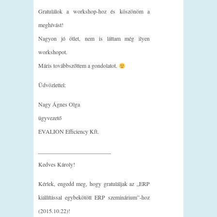
Gratulálok a workshop-hoz és köszönöm a
meghívást!
Nagyon jó ötlet, nem is láttam még ilyen
workshopot.
Máris továbbszőttem a gondolatot.
Üdvözlettel:
Nagy Ágnes Olga
ügyvezető
EVALION Efficiency Kft.
_________________________
Kedves Károly!
Kérlek, engedd meg, hogy gratuláljak az „ERP
kiállítással egybekötött ERP szeminárium”-hoz
(2015.10.22)!