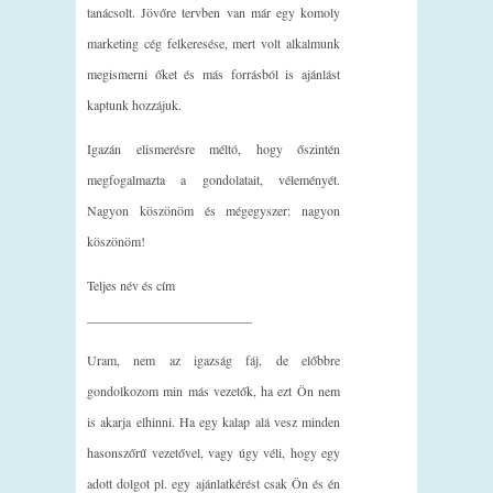
tanácsolt. Jövőre tervben van már egy komoly
marketing cég felkeresése, mert volt alkalmunk
megismerni őket és más forrásból is ajánlást
kaptunk hozzájuk.
Igazán elismerésre méltó, hogy őszintén
megfogalmazta a gondolatait, véleményét.
Nagyon köszönöm és mégegyszer: nagyon
köszönöm!
Teljes név és cím
_________________________
Uram, nem az igazság fáj, de előbbre
gondolkozom min más vezetők, ha ezt Ön nem
is akarja elhinni. Ha egy kalap alá vesz minden
hasonszőrű vezetővel, vagy úgy véli, hogy egy
adott dolgot pl. egy ajánlatkérést csak Ön és én