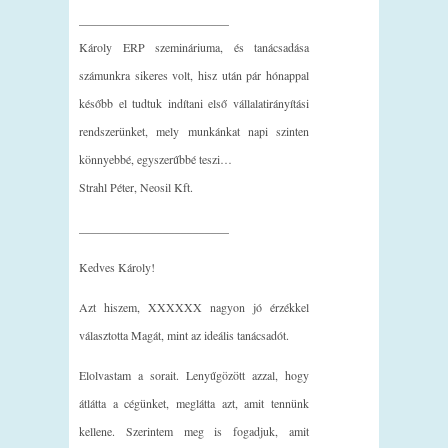
_________________________
Károly ERP szemináriuma, és tanácsadása
számunkra sikeres volt, hisz után pár hónappal
később el tudtuk indítani első vállalatirányítási
rendszerünket, mely munkánkat napi szinten
könnyebbé, egyszerűbbé teszi…
Strahl Péter, Neosil Kft.
_________________________
Kedves Károly!
Azt hiszem, XXXXXX nagyon jó érzékkel
választotta Magát, mint az ideális tanácsadót.
Elolvastam a sorait. Lenyűgözött azzal, hogy
átlátta a cégünket, meglátta azt, amit tennünk
kellene. Szerintem meg is fogadjuk, amit