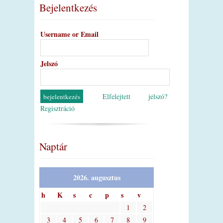
Bejelentkezés
Username or Email
Jelszó
Elfelejtett jelszó?
Regisztráció
Naptár
2026. augusztus
h
K
s
c
p
s
v
1
2
3
4
5
6
7
8
9