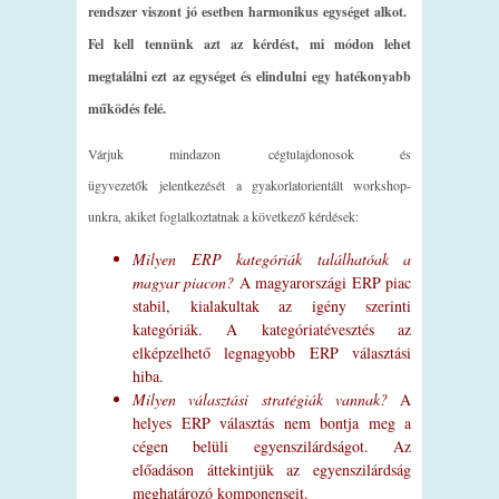
rendszer viszont jó esetben harmonikus egységet alkot.
Fel kell tennünk azt az kérdést, mi módon lehet
megtalálni ezt az egységet és elindulni egy hatékonyabb
működés felé.
Várjuk mindazon cégtulajdonosok és
ügyvezetők jelentkezését a gyakorlatorientált workshop-
unkra, akiket foglalkoztatnak a következő kérdések:
Milyen ERP kategóriák találhatóak a
magyar piacon?
A magyarországi ERP piac
stabil, kialakultak az igény szerinti
kategóriák. A kategóriatévesztés az
elképzelhető legnagyobb ERP választási
hiba.
Milyen választási stratégiák vannak?
A
helyes ERP választás nem bontja meg a
cégen belüli egyenszilárdságot. Az
előadáson áttekintjük az egyenszilárdság
meghatározó komponenseit.