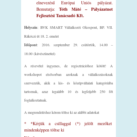
elnevezésű Európai Uniós pályázat.
Tóth Máté – Pályázatnet
Bemutatja:
Fejlesztési Tanácsadó Kft.
Helyszín
: BVK SMART Vállalkozói Okospont, BP. VII.
Rákóczi út 18. 2. emelet
Időpont
: 2016. szeptember 29. csütörtök, 14.00 –
18.00 (kávészünettel)
A részvétel ingyenes, de regisztrációhoz kötött! A
workshopot elsősorban azoknak a vállalkozásoknak
szervezzük, akik a kis- és középvállalati kategóriába
tartoznak, azaz legalább 10 és legfeljebb 250 főt
foglalkoztatnak.
A megrendeléshez kérem töltse ki az alábbi adatokat
*
*Kérjük a csillaggal (*) jelölt mezőket
mindenképpen töltse ki