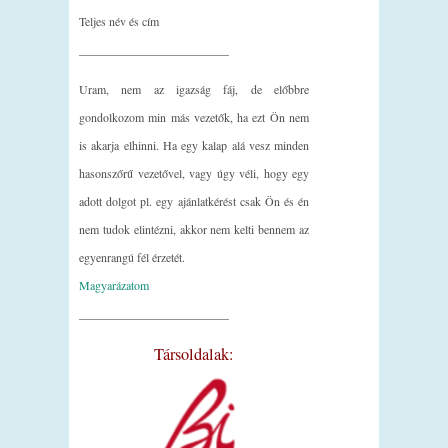
Teljes név és cím
_________________________
Uram, nem az igazság fáj, de előbbre
gondolkozom min más vezetők, ha ezt Ön nem
is akarja elhinni. Ha egy kalap alá vesz minden
hasonszőrű vezetővel, vagy úgy véli, hogy egy
adott dolgot pl. egy ajánlatkérést csak Ön és én
nem tudok elintézni, akkor nem kelti bennem az
egyenrangú fél érzetét.
Magyarázatom
_________________________
Társoldalak: