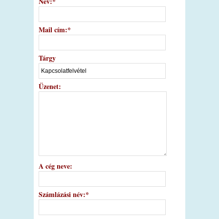
Név:
*
Mail cím:
*
Tárgy
Üzenet:
A cég neve:
Számlázási név:
*