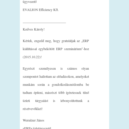
ügyvezető
EVALION Efficiency Kft.
_________________________
Kedves Károly!
Kérlek, engedd meg, hogy gratuláljak az „ERP
kiállítással egybekötött ERP szeminárium”-hoz
(2015.10.22)!
Egyrészt személyesen is számos olyan
szempontot hallottam az előadásokon, amelyeket
munkám során a gondolkodásmódomba be
tudtam építeni, másrészt több ígéretesnek tűnő
üzleti tárgyalást is lebonyolítottunk a
résztvevőkkel!
Wernitzer János
sERPa üzletágvezető