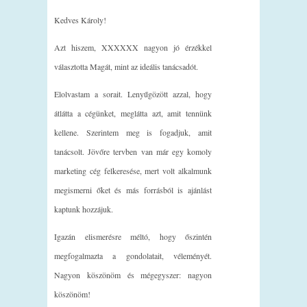
Kedves Károly!
Azt hiszem, XXXXXX nagyon jó érzékkel
választotta Magát, mint az ideális tanácsadót.
Elolvastam a sorait. Lenyűgözött azzal, hogy
átlátta a cégünket, meglátta azt, amit tennünk
kellene. Szerintem meg is fogadjuk, amit
tanácsolt. Jövőre tervben van már egy komoly
marketing cég felkeresése, mert volt alkalmunk
megismerni őket és más forrásból is ajánlást
kaptunk hozzájuk.
Igazán elismerésre méltó, hogy őszintén
megfogalmazta a gondolatait, véleményét.
Nagyon köszönöm és mégegyszer: nagyon
köszönöm!