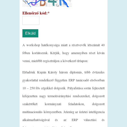
Ellenőrző kód:
*
A workshop hatékonysága miatt a résztvevők létszámát 40
főben korlátozzuk. Kérjük, hogy amennyiben részt kíván
venni, mielőbb regisztráljon a következő űrlapon:
Előadónk Kupán Károly három diplomás, több évtizedes
gyakorlattal rendelkező független ERP tanácsadó elsősorban
10 – 250 fős cégekkel dolgozik. Pályafutása során fejlesztett
kifejezetten nagy termelésirányítási rendszereket, dolgozott
szakértőkét kormányzati feladatokon, dolgozott
multinacionális környezetben. Jelenleg az üzletei intelligencia
alkalmazhatóságával és az ERP választási és