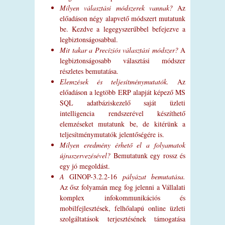
Milyen választási módszerek vannak?
Az
előadáson négy alapvető módszert mutatunk
be. Kezdve a legegyszerűbbel befejezve a
legbiztonságosabbal.
Mit takar a Precíziós választási módszer?
A
legbiztonságosabb választási módszer
részletes bemutatása.
Elemzések és teljesítménymutatók.
Az
előadáson a legtöbb ERP alapját képező MS
SQL adatbáziskezelő saját üzleti
intelligencia rendszerével készíthető
elemzéseket mutatunk be, de kitérünk a
teljesítménymutatók jelentőségére is.
Milyen eredmény érhető el a folyamatok
újraszervezésével?
Bemutatunk egy rossz és
egy jó megoldást.
A
GINOP-3.2.2-16
pályázat bemutatása.
Az ősz folyamán meg fog jelenni a Vállalati
komplex infokommunikációs és
mobilfejlesztések, felhőalapú online üzleti
szolgáltatások terjesztésének támogatása