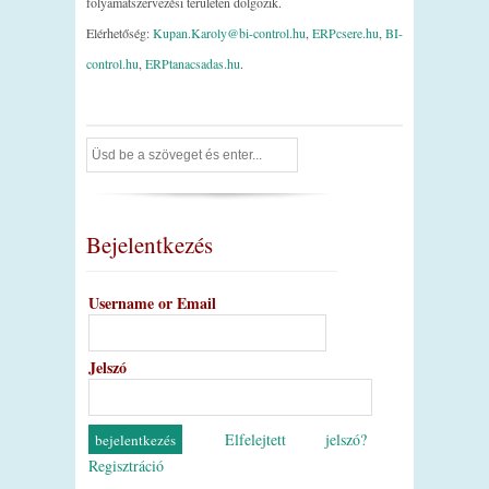
folyamatszervezési területen dolgozik.
Elérhetőség:
Kupan.Karoly@bi-control.hu
,
ERPcsere.hu
,
BI-
control.hu
,
ERPtanacsadas.hu
.
Bejelentkezés
Username or Email
Jelszó
Elfelejtett jelszó?
Regisztráció