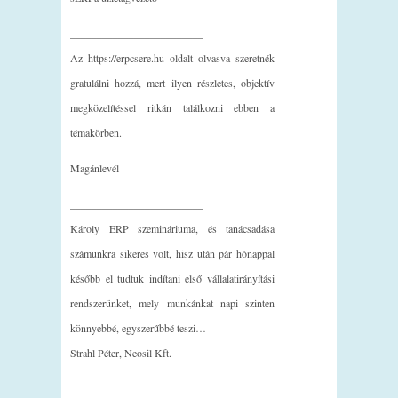
_________________________
Az https://erpcsere.hu oldalt olvasva szeretnék
gratulálni hozzá, mert ilyen részletes, objektív
megközelítéssel ritkán találkozni ebben a
témakörben.
Magánlevél
_________________________
Károly ERP szemináriuma, és tanácsadása
számunkra sikeres volt, hisz után pár hónappal
később el tudtuk indítani első vállalatirányítási
rendszerünket, mely munkánkat napi szinten
könnyebbé, egyszerűbbé teszi…
Strahl Péter, Neosil Kft.
_________________________