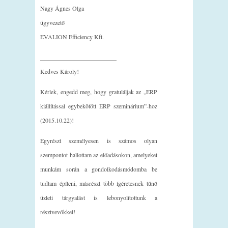
Nagy Ágnes Olga
ügyvezető
EVALION Efficiency Kft.
_________________________
Kedves Károly!
Kérlek, engedd meg, hogy gratuláljak az „ERP
kiállítással egybekötött ERP szeminárium”-hoz
(2015.10.22)!
Egyrészt személyesen is számos olyan
szempontot hallottam az előadásokon, amelyeket
munkám során a gondolkodásmódomba be
tudtam építeni, másrészt több ígéretesnek tűnő
üzleti tárgyalást is lebonyolítottunk a
résztvevőkkel!