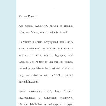
_________________________
Kedves Károly!
Azt hiszem, XXXXXX nagyon jó érzékkel
választotta Magát, mint az ideális tanácsadót.
Elolvastam a sorait. Lenyűgözött azzal, hogy
átlátta a cégünket, meglátta azt, amit tennünk
kellene. Szerintem meg is fogadjuk, amit
tanácsolt. Jövőre tervben van már egy komoly
marketing cég felkeresése, mert volt alkalmunk
megismerni őket és más forrásból is ajánlást
kaptunk hozzájuk.
Igazán elismerésre méltó, hogy őszintén
megfogalmazta a gondolatait, véleményét.
Nagyon köszönöm és mégegyszer: nagyon