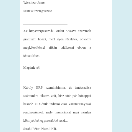
Wernitzer János
sERPa üzletágvezető
_________________________
Az https://erpcsere.hu oldalt olvasva szeretnék
gratulálni hozzá, mert ilyen részletes, objektív
megközelítéssel ritkán találkozni ebben a
témakörben.
Magánlevél
_________________________
Károly ERP szemináriuma, és tanácsadása
számunkra sikeres volt, hisz után pár hónappal
később el tudtuk indítani első vállalatirányítási
rendszerünket, mely munkánkat napi szinten
könnyebbé, egyszerűbbé teszi…
Strahl Péter, Neosil Kft.