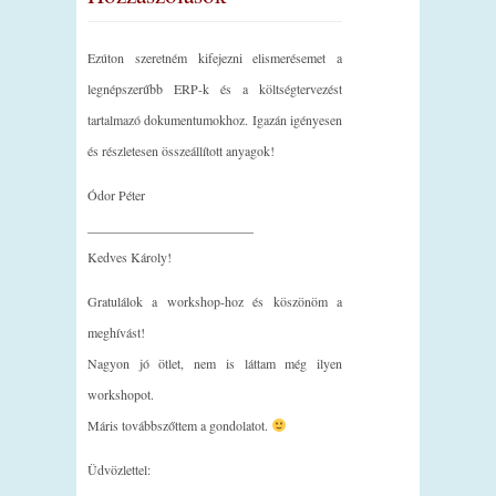
Ezúton szeretném kifejezni elismerésemet a
legnépszerűbb ERP-k és a költségtervezést
tartalmazó dokumentumokhoz. Igazán igényesen
és részletesen összeállított anyagok!
Ódor Péter
_________________________
Kedves Károly!
Gratulálok a workshop-hoz és köszönöm a
meghívást!
Nagyon jó ötlet, nem is láttam még ilyen
workshopot.
Máris továbbszőttem a gondolatot.
Üdvözlettel: