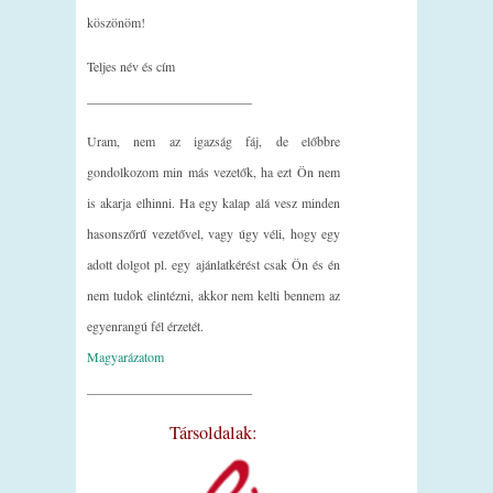
köszönöm!
Teljes név és cím
_________________________
Uram, nem az igazság fáj, de előbbre
gondolkozom min más vezetők, ha ezt Ön nem
is akarja elhinni. Ha egy kalap alá vesz minden
hasonszőrű vezetővel, vagy úgy véli, hogy egy
adott dolgot pl. egy ajánlatkérést csak Ön és én
nem tudok elintézni, akkor nem kelti bennem az
egyenrangú fél érzetét.
Magyarázatom
_________________________
Társoldalak: