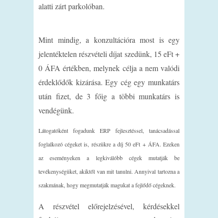
alatti zárt parkolóban.
Mint mindig, a konzultációra most is egy
jelentéktelen részvételi díjat szedünk, 15 eFt +
0 ÁFA értékben, melynek célja a nem valódi
érdeklődők kizárása. Egy cég egy munkatárs
után fizet, de 3 főig a többi munkatárs is
vendégünk.
Látogatóként fogadunk ERP fejlesztéssel, tanácsadással
foglalkozó cégeket is, részükre a díj 50 eFt + ÁFA. Ezeken
az eseményeken a legkiválóbb cégek mutatják be
tevékenységüket, akiktől van mit tanulni. Annyival tartozna a
szakmának, hogy megmutatják magukat a fejlődő cégeknek.
A részvétel előrejelzésével, kérdésekkel