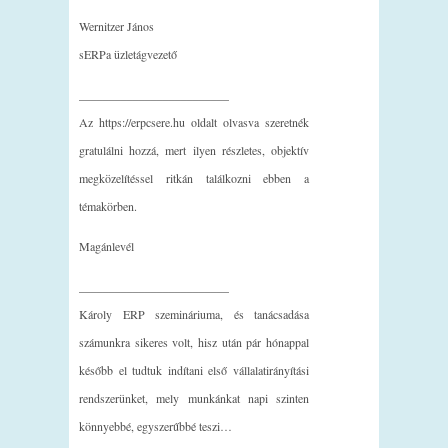
Wernitzer János
sERPa üzletágvezető
_________________________
Az https://erpcsere.hu oldalt olvasva szeretnék
gratulálni hozzá, mert ilyen részletes, objektív
megközelítéssel ritkán találkozni ebben a
témakörben.
Magánlevél
_________________________
Károly ERP szemináriuma, és tanácsadása
számunkra sikeres volt, hisz után pár hónappal
később el tudtuk indítani első vállalatirányítási
rendszerünket, mely munkánkat napi szinten
könnyebbé, egyszerűbbé teszi…