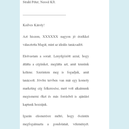
Strahl Péter, Neosil Kft.
_________________________
Kedves Károly!
Azt hiszem, XXXXXX nagyon jó érzékkel
választotta Magát, mint az ideális tanácsadót.
Elolvastam a sorait. Lenyűgözött azzal, hogy
átlátta a cégünket, meglátta azt, amit tennünk
kellene. Szerintem meg is fogadjuk, amit
tanácsolt. Jövőre tervben van már egy komoly
marketing cég felkeresése, mert volt alkalmunk
megismerni őket és más forrásból is ajánlást
kaptunk hozzájuk.
Igazán elismerésre méltó, hogy őszintén
megfogalmazta a gondolatait, véleményét.