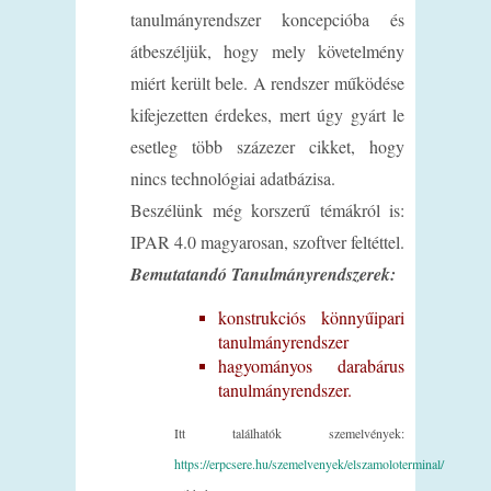
tanulmányrendszer koncepcióba és
átbeszéljük, hogy mely követelmény
miért került bele. A rendszer működése
kifejezetten érdekes, mert úgy gyárt le
esetleg több százezer cikket, hogy
nincs technológiai adatbázisa.
Beszélünk még korszerű témákról is:
IPAR 4.0 magyarosan, szoftver feltéttel.
Bemutatandó Tanulmányrendszerek:
konstrukciós könnyűipari
tanulmányrendszer
hagyományos darabárus
tanulmányrendszer.
Itt találhatók szemelvények:
https://erpcsere.hu/szemelvenyek/elszamoloterminal/