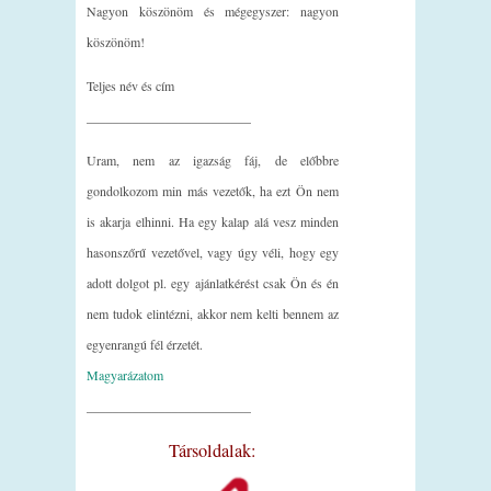
Nagyon köszönöm és mégegyszer: nagyon
köszönöm!
Teljes név és cím
_________________________
Uram, nem az igazság fáj, de előbbre
gondolkozom min más vezetők, ha ezt Ön nem
is akarja elhinni. Ha egy kalap alá vesz minden
hasonszőrű vezetővel, vagy úgy véli, hogy egy
adott dolgot pl. egy ajánlatkérést csak Ön és én
nem tudok elintézni, akkor nem kelti bennem az
egyenrangú fél érzetét.
Magyarázatom
_________________________
Társoldalak: