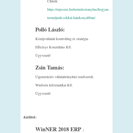
Cikkek:
https://erpcsere.hu/termelesiranyitas/hogyan-
termeljunk-sokkal-hatekonyabban/
Polló László:
Középvállalati kontrolling és stratégia.
Effectsys Konzultáns Kft.
Ügyvezető
Zsin Tamás:
Újgenerációs vállalatirányítási rendszerek.
Winform Informatikai Kft.
Ügyvezető
Kiállítók:
WinNER 2018 ERP
: