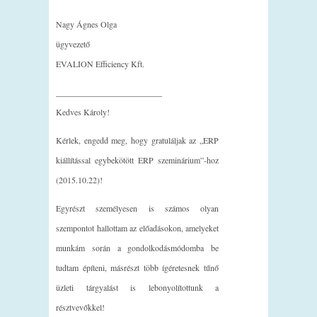
Nagy Ágnes Olga
ügyvezető
EVALION Efficiency Kft.
_________________________
Kedves Károly!
Kérlek, engedd meg, hogy gratuláljak az „ERP
kiállítással egybekötött ERP szeminárium”-hoz
(2015.10.22)!
Egyrészt személyesen is számos olyan
szempontot hallottam az előadásokon, amelyeket
munkám során a gondolkodásmódomba be
tudtam építeni, másrészt több ígéretesnek tűnő
üzleti tárgyalást is lebonyolítottunk a
résztvevőkkel!